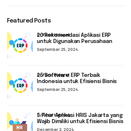
Featured Posts
by
Farid Hidayat
20 Rekomendasi Aplikasi ERP
untuk Digunakan Perusahaan
September 25, 2024
by
Farid Hidayat
25 Software ERP Terbaik
Indonesia untuk Efisiensi Bisnis
September 25, 2024
by
Farid Hidayat
5 Fitur Aplikasi HRIS Jakarta yang
Wajib Dimiliki untuk Efisiensi Bisnis
December 2, 2024