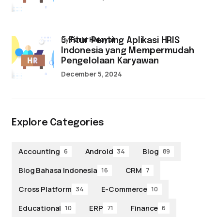
by
Farid Hidayat
5 Fitur Penting Aplikasi HRIS
Indonesia yang Mempermudah
Pengelolaan Karyawan
December 5, 2024
Explore Categories
Accounting
Android
Blog
6
34
89
Blog Bahasa Indonesia
CRM
16
7
Cross Platform
E-Commerce
34
10
Educational
ERP
Finance
10
71
6