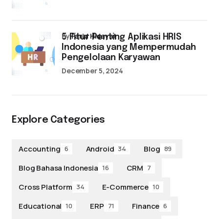
by
Farid Hidayat
5 Fitur Penting Aplikasi HRIS
Indonesia yang Mempermudah
Pengelolaan Karyawan
December 5, 2024
Explore Categories
Accounting
Android
Blog
6
34
89
Blog Bahasa Indonesia
CRM
16
7
Cross Platform
E-Commerce
34
10
Educational
ERP
Finance
10
71
6