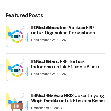
Featured Posts
by
Farid Hidayat
20 Rekomendasi Aplikasi ERP
untuk Digunakan Perusahaan
September 25, 2024
by
Farid Hidayat
25 Software ERP Terbaik
Indonesia untuk Efisiensi Bisnis
September 25, 2024
by
Farid Hidayat
5 Fitur Aplikasi HRIS Jakarta yang
Wajib Dimiliki untuk Efisiensi Bisnis
December 2, 2024