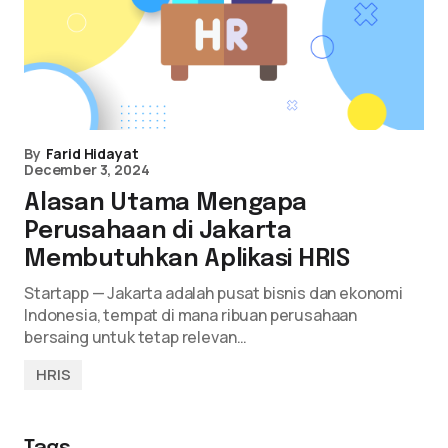
By
Farid Hidayat
December 3, 2024
Alasan Utama Mengapa
Perusahaan di Jakarta
Membutuhkan Aplikasi HRIS
Startapp — Jakarta adalah pusat bisnis dan ekonomi
Indonesia, tempat di mana ribuan perusahaan
bersaing untuk tetap relevan…
HRIS