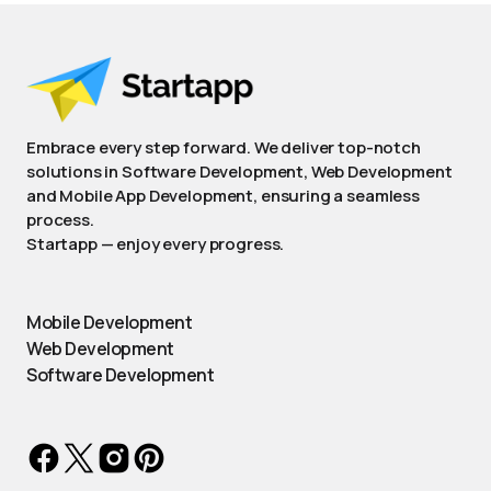
Embrace every step forward. We deliver top-notch
solutions in Software Development, Web Development
and Mobile App Development, ensuring a seamless
process.
Startapp — enjoy every progress.
Mobile Development
Web Development
Software Development