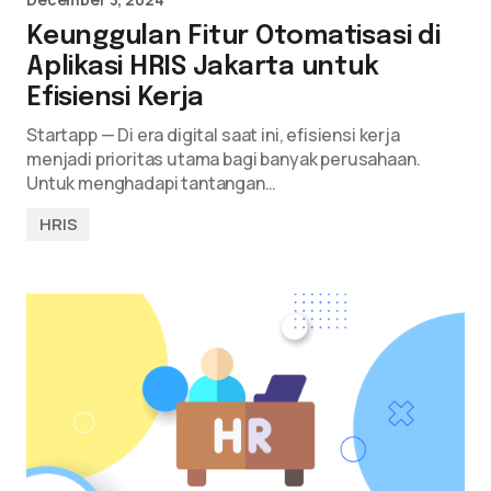
Keunggulan Fitur Otomatisasi di
Aplikasi HRIS Jakarta untuk
Efisiensi Kerja
Startapp — Di era digital saat ini, efisiensi kerja
menjadi prioritas utama bagi banyak perusahaan.
Untuk menghadapi tantangan…
HRIS