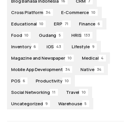
Blog Bahasa Indonesia
CRM
16
7
Cross Platform
E-Commerce
34
10
Educational
ERP
Finance
10
71
6
Food
Gudang
HRIS
10
5
133
Inventory
iOS
Lifestyle
6
43
9
Magazine and Newspaper
Medical
10
4
Mobile App Development
Native
34
34
POS
Productivity
6
10
Social Networking
Travel
11
10
Uncategorized
Warehouse
9
5