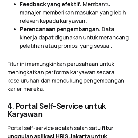
Feedback yang efektif
: Membantu
manajer memberikan masukan yang lebih
relevan kepada karyawan.
Perencanaan pengembangan
: Data
kinerja dapat digunakan untuk merancang
pelatihan atau promosi yang sesuai.
Fitur ini memungkinkan perusahaan untuk
meningkatkan performa karyawan secara
keseluruhan dan mendukung pengembangan
karier mereka.
4. Portal Self-Service untuk
Karyawan
Portal self-service adalah salah satu
fitur
unggulan aplikasi HRIS Jakarta untuk