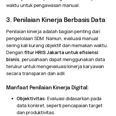
waktu untuk pengawasan manual.
3. Penilaian Kinerja Berbasis Data
Penilaian kinerja adalah bagian penting dari
pengelolaan SDM. Namun, evaluasi manual
sering kali kurang objektif dan memakan waktu.
Dengan
fitur HRIS Jakarta untuk efisiensi
bisnis
, perusahaan dapat menggunakan data
terukur untuk mengevaluasi kinerja karyawan
secara transparan dan adil.
Manfaat Penilaian Kinerja Digital:
Objektivitas
: Evaluasi didasarkan pada
data konkret, seperti pencapaian target
dan produktivitas.