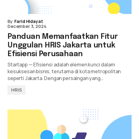
By
Farid Hidayat
December 3, 2024
Panduan Memanfaatkan Fitur
Unggulan HRIS Jakarta untuk
Efisiensi Perusahaan
Startapp — Efisiensi adalah elemen kunci dalam
kesuksesan bisnis, terutama di kota metropolitan
seperti Jakarta. Dengan persaingan yang…
HRIS