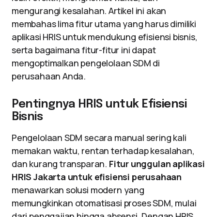
mengurangi kesalahan. Artikel ini akan
membahas lima fitur utama yang harus dimiliki
aplikasi HRIS untuk mendukung efisiensi bisnis,
serta bagaimana fitur-fitur ini dapat
mengoptimalkan pengelolaan SDM di
perusahaan Anda.
Pentingnya HRIS untuk Efisiensi
Bisnis
Pengelolaan SDM secara manual sering kali
memakan waktu, rentan terhadap kesalahan,
dan kurang transparan.
Fitur unggulan aplikasi
HRIS Jakarta untuk efisiensi perusahaan
menawarkan solusi modern yang
memungkinkan otomatisasi proses SDM, mulai
dari penggajian hingga absensi. Dengan HRIS,