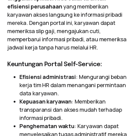
efisiensi perusahaan
yang memberikan
karyawan akses langsung ke informasi pribadi
mereka. Dengan portal ini, karyawan dapat
memeriksa slip gaji, mengajukan cuti,
memperbarui informasi pribadi, atau memeriksa
jadwal kerja tanpa harus melalui HR.
Keuntungan Portal Self-Service:
Efisiensi administrasi
: Mengurangi beban
kerja tim HR dalam menangani permintaan
data karyawan.
Kepuasan karyawan
: Memberikan
transparansi dan akses mudah terhadap
informasi pribadi.
Penghematan waktu
: Karyawan dapat
menyelesaikan tugas administratif mereka