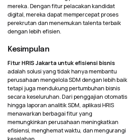
mereka. Dengan fitur pelacakan kandidat
digital, mereka dapat mempercepat proses
perekrutan dan menemukan talenta terbaik
dengan lebih efisien.
Kesimpulan
Fitur HRIS Jakarta untuk efisiensi bisnis
adalah solusi yang tidak hanya membantu
perusahaan mengelola SDM dengan lebih baik
tetapi juga mendukung pertumbuhan bisnis
secara keseluruhan. Dari penggajian otomatis
hingga laporan analitik SDM, aplikasi HRIS
menawarkan berbagai fitur yang
memungkinkan perusahaan meningkatkan
efisiensi, menghemat waktu, dan mengurangi
kesalahan.