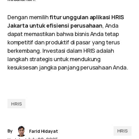
Dengan memilih
fitur unggulan aplikasi HRIS
Jakarta untuk efisiensi perusahaan
, Anda
dapat memastikan bahwa bisnis Anda tetap
kompetitif dan produktif di pasar yang terus
berkembang. Investasi dalam HRIS adalah
langkah strategis untuk mendukung
kesuksesan jangka panjang perusahaan Anda.
HRIS
HRIS
By
Farid Hidayat