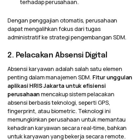
terhadap perusahaan.
Dengan penggajian otomatis, perusahaan
dapat mengalihkan fokus dari tugas
administratif ke strategi pengembangan SDM.
2. Pelacakan Absensi Digital
Absensi karyawan adalah salah satu elemen
penting dalam manajemen SDM.
Fitur unggulan
aplikasi HRIS Jakarta untuk efisiensi
perusahaan
mencakup sistem pelacakan
absensi berbasis teknologi, seperti GPS,
fingerprint, atau biometric. Teknologi ini
memungkinkan perusahaan untuk memantau
kehadiran karyawan secara real-time, bahkan
untuk karyawan yang bekerja secara remote.