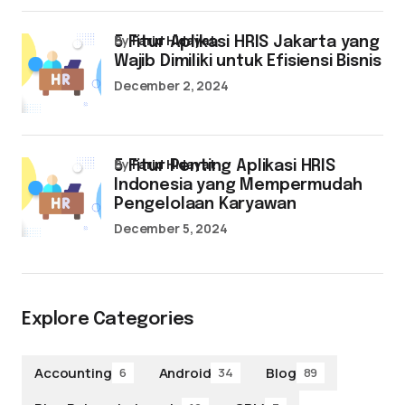
by
Farid Hidayat
5 Fitur Aplikasi HRIS Jakarta yang
Wajib Dimiliki untuk Efisiensi Bisnis
December 2, 2024
by
Farid Hidayat
5 Fitur Penting Aplikasi HRIS
Indonesia yang Mempermudah
Pengelolaan Karyawan
December 5, 2024
Explore Categories
Accounting
Android
Blog
6
34
89