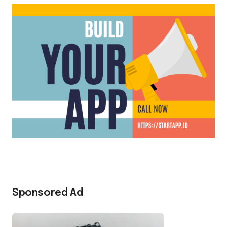
Sponsored Ad