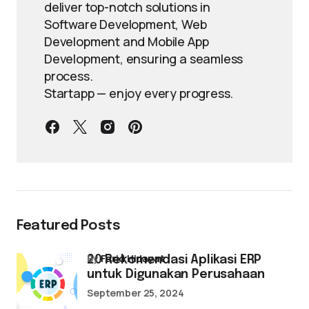
deliver top-notch solutions in
Software Development, Web
Development and Mobile App
Development, ensuring a seamless
process.
Startapp — enjoy every progress.
Featured Posts
by
Farid Hidayat
20 Rekomendasi Aplikasi ERP
untuk Digunakan Perusahaan
September 25, 2024