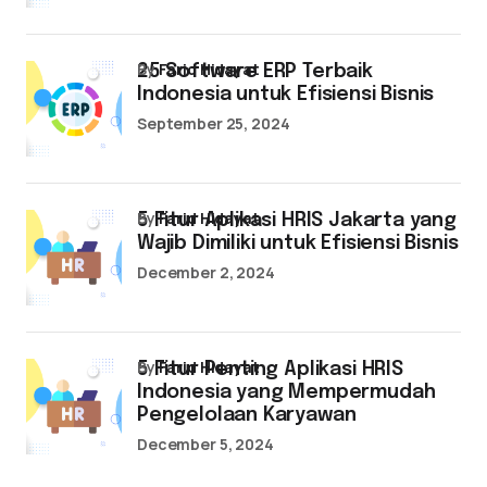
by
Farid Hidayat
25 Software ERP Terbaik
Indonesia untuk Efisiensi Bisnis
September 25, 2024
by
Farid Hidayat
5 Fitur Aplikasi HRIS Jakarta yang
Wajib Dimiliki untuk Efisiensi Bisnis
December 2, 2024
by
Farid Hidayat
5 Fitur Penting Aplikasi HRIS
Indonesia yang Mempermudah
Pengelolaan Karyawan
December 5, 2024