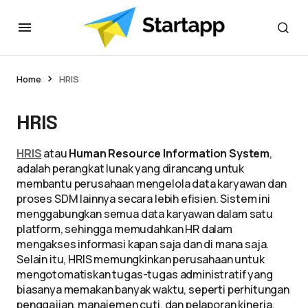
Home
HRIS
HRIS
HRIS
atau
Human Resource Information System
,
adalah perangkat lunak yang dirancang untuk
membantu perusahaan mengelola data karyawan dan
proses SDM lainnya secara lebih efisien. Sistem ini
menggabungkan semua data karyawan dalam satu
platform, sehingga memudahkan HR dalam
mengakses informasi kapan saja dan di mana saja.
Selain itu, HRIS memungkinkan perusahaan untuk
mengotomatiskan tugas-tugas administratif yang
biasanya memakan banyak waktu, seperti perhitungan
penggajian, manajemen cuti, dan pelaporan kinerja.