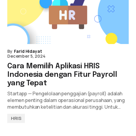
By
Farid Hidayat
December 5, 2024
Cara Memilih Aplikasi HRIS
Indonesia dengan Fitur Payroll
yang Tepat
Startapp — Pengelolaan penggajian (payroll) adalah
elemen penting dalam operasional perusahaan, yang
membutuhkan ketelitian dan akurasi tinggi. Untuk…
HRIS