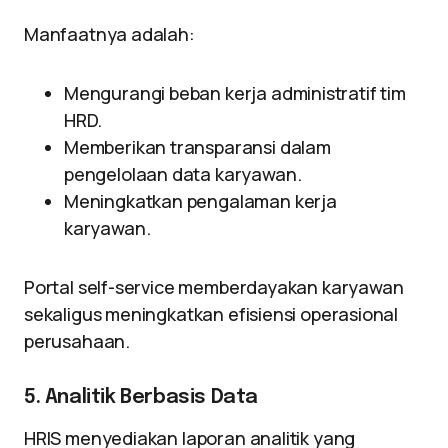
Manfaatnya adalah:
Mengurangi beban kerja administratif tim
HRD.
Memberikan transparansi dalam
pengelolaan data karyawan.
Meningkatkan pengalaman kerja
karyawan.
Portal self-service memberdayakan karyawan
sekaligus meningkatkan efisiensi operasional
perusahaan.
5. Analitik Berbasis Data
HRIS menyediakan laporan analitik yang