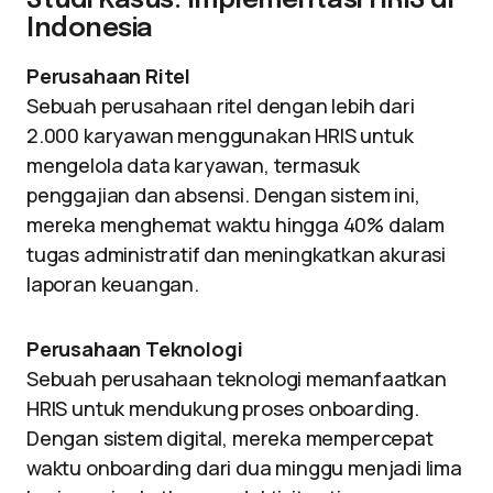
Studi Kasus: Implementasi HRIS di
Indonesia
Perusahaan Ritel
Sebuah perusahaan ritel dengan lebih dari
2.000 karyawan menggunakan HRIS untuk
mengelola data karyawan, termasuk
penggajian dan absensi. Dengan sistem ini,
mereka menghemat waktu hingga 40% dalam
tugas administratif dan meningkatkan akurasi
laporan keuangan.
Perusahaan Teknologi
Sebuah perusahaan teknologi memanfaatkan
HRIS untuk mendukung proses onboarding.
Dengan sistem digital, mereka mempercepat
waktu onboarding dari dua minggu menjadi lima