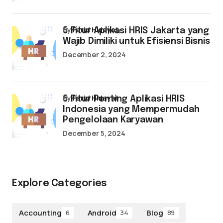
by
Farid Hidayat
5 Fitur Aplikasi HRIS Jakarta yang
Wajib Dimiliki untuk Efisiensi Bisnis
December 2, 2024
by
Farid Hidayat
5 Fitur Penting Aplikasi HRIS
Indonesia yang Mempermudah
Pengelolaan Karyawan
December 5, 2024
Explore Categories
Accounting
Android
Blog
6
34
89