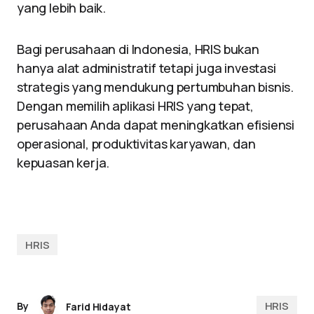
yang lebih baik.
Bagi perusahaan di Indonesia, HRIS bukan
hanya alat administratif tetapi juga investasi
strategis yang mendukung pertumbuhan bisnis.
Dengan memilih aplikasi HRIS yang tepat,
perusahaan Anda dapat meningkatkan efisiensi
operasional, produktivitas karyawan, dan
kepuasan kerja.
HRIS
HRIS
By
Farid Hidayat