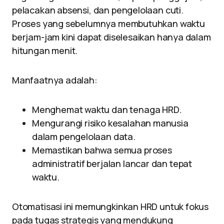
pelacakan absensi, dan pengelolaan cuti.
Proses yang sebelumnya membutuhkan waktu
berjam-jam kini dapat diselesaikan hanya dalam
hitungan menit.
Manfaatnya adalah:
Menghemat waktu dan tenaga HRD.
Mengurangi risiko kesalahan manusia
dalam pengelolaan data.
Memastikan bahwa semua proses
administratif berjalan lancar dan tepat
waktu.
Otomatisasi ini memungkinkan HRD untuk fokus
pada tugas strategis yang mendukung