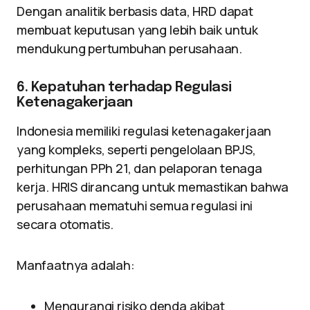
Dengan analitik berbasis data, HRD dapat
membuat keputusan yang lebih baik untuk
mendukung pertumbuhan perusahaan.
6. Kepatuhan terhadap Regulasi
Ketenagakerjaan
Indonesia memiliki regulasi ketenagakerjaan
yang kompleks, seperti pengelolaan BPJS,
perhitungan PPh 21, dan pelaporan tenaga
kerja. HRIS dirancang untuk memastikan bahwa
perusahaan mematuhi semua regulasi ini
secara otomatis.
Manfaatnya adalah:
Mengurangi risiko denda akibat