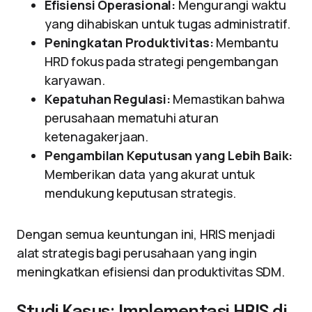
Efisiensi Operasional:
Mengurangi waktu
yang dihabiskan untuk tugas administratif.
Peningkatan Produktivitas:
Membantu
HRD fokus pada strategi pengembangan
karyawan.
Kepatuhan Regulasi:
Memastikan bahwa
perusahaan mematuhi aturan
ketenagakerjaan.
Pengambilan Keputusan yang Lebih Baik:
Memberikan data yang akurat untuk
mendukung keputusan strategis.
Dengan semua keuntungan ini, HRIS menjadi
alat strategis bagi perusahaan yang ingin
meningkatkan efisiensi dan produktivitas SDM.