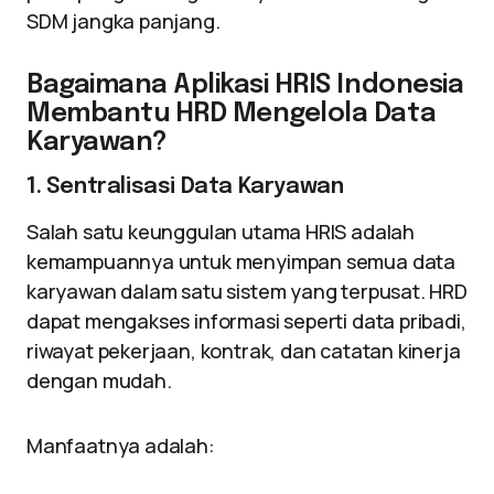
SDM jangka panjang.
Bagaimana Aplikasi HRIS Indonesia
Membantu HRD Mengelola Data
Karyawan?
1. Sentralisasi Data Karyawan
Salah satu keunggulan utama HRIS adalah
kemampuannya untuk menyimpan semua data
karyawan dalam satu sistem yang terpusat. HRD
dapat mengakses informasi seperti data pribadi,
riwayat pekerjaan, kontrak, dan catatan kinerja
dengan mudah.
Manfaatnya adalah: