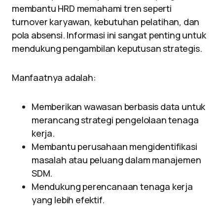
membantu HRD memahami tren seperti
turnover karyawan, kebutuhan pelatihan, dan
pola absensi. Informasi ini sangat penting untuk
mendukung pengambilan keputusan strategis.
Manfaatnya adalah:
Memberikan wawasan berbasis data untuk
merancang strategi pengelolaan tenaga
kerja.
Membantu perusahaan mengidentifikasi
masalah atau peluang dalam manajemen
SDM.
Mendukung perencanaan tenaga kerja
yang lebih efektif.