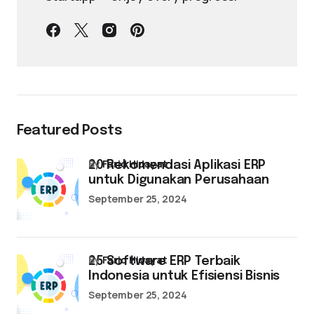
Featured Posts
by
Farid Hidayat
20 Rekomendasi Aplikasi ERP
untuk Digunakan Perusahaan
September 25, 2024
by
Farid Hidayat
25 Software ERP Terbaik
Indonesia untuk Efisiensi Bisnis
September 25, 2024