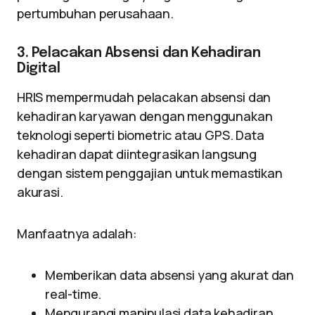
pertumbuhan perusahaan.
3. Pelacakan Absensi dan Kehadiran
Digital
HRIS mempermudah pelacakan absensi dan
kehadiran karyawan dengan menggunakan
teknologi seperti biometric atau GPS. Data
kehadiran dapat diintegrasikan langsung
dengan sistem penggajian untuk memastikan
akurasi.
Manfaatnya adalah:
Memberikan data absensi yang akurat dan
real-time.
Mengurangi manipulasi data kehadiran.