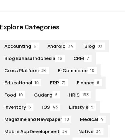
Explore Categories
Accounting
Android
Blog
6
34
89
Blog Bahasa Indonesia
CRM
16
7
Cross Platform
E-Commerce
34
10
Educational
ERP
Finance
10
71
6
Food
Gudang
HRIS
10
5
133
Inventory
iOS
Lifestyle
6
43
9
Magazine and Newspaper
Medical
10
4
Mobile App Development
Native
34
34