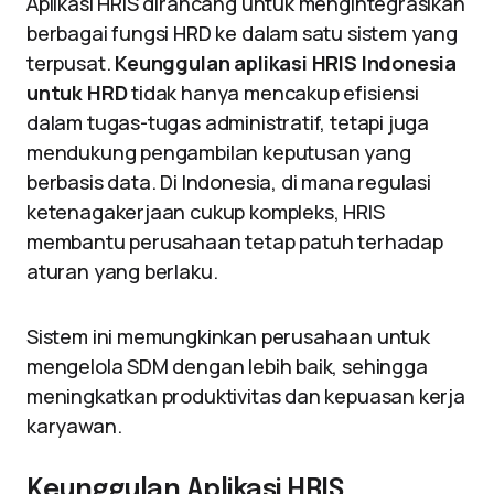
Aplikasi HRIS dirancang untuk mengintegrasikan
berbagai fungsi HRD ke dalam satu sistem yang
terpusat.
Keunggulan aplikasi HRIS Indonesia
untuk HRD
tidak hanya mencakup efisiensi
dalam tugas-tugas administratif, tetapi juga
mendukung pengambilan keputusan yang
berbasis data. Di Indonesia, di mana regulasi
ketenagakerjaan cukup kompleks, HRIS
membantu perusahaan tetap patuh terhadap
aturan yang berlaku.
Sistem ini memungkinkan perusahaan untuk
mengelola SDM dengan lebih baik, sehingga
meningkatkan produktivitas dan kepuasan kerja
karyawan.
Keunggulan Aplikasi HRIS