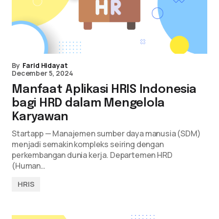
By
Farid Hidayat
December 5, 2024
Manfaat Aplikasi HRIS Indonesia
bagi HRD dalam Mengelola
Karyawan
Startapp — Manajemen sumber daya manusia (SDM)
menjadi semakin kompleks seiring dengan
perkembangan dunia kerja. Departemen HRD
(Human…
HRIS