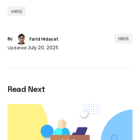
HRIS
HRIS
By
Farid Hidayat
July 20, 2025
Updated
Read Next