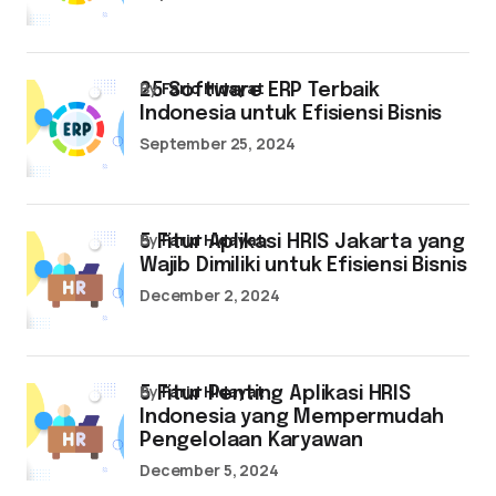
by
Farid Hidayat
25 Software ERP Terbaik
Indonesia untuk Efisiensi Bisnis
September 25, 2024
by
Farid Hidayat
5 Fitur Aplikasi HRIS Jakarta yang
Wajib Dimiliki untuk Efisiensi Bisnis
December 2, 2024
by
Farid Hidayat
5 Fitur Penting Aplikasi HRIS
Indonesia yang Mempermudah
Pengelolaan Karyawan
December 5, 2024