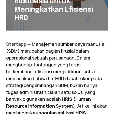
Indonesia untuk
Meningkatkan Efisiensi
HRD
Startapp
— Manajemen sumber daya manusia
(SDM) merupakan bagian krusial dalam
operasional sebuah perusahaan. Dalam
menghadapi tantangan yang terus
berkembang, efisiensi menjadi kunci untuk
memastikan bahwa tim HRD dapat fokus pada
strategi pengembangan SDM, bukan hanya
tugas administratif. Salah satu solusi yang
banyak digunakan adalah
HRIS (Human
Resource Information System)
. Artikel ini akan
membahas
keunggulan aplikasi HRIS