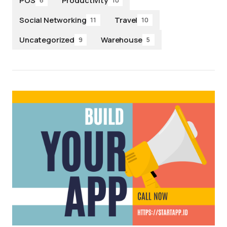
POS
Productivity
6
10
Social Networking
Travel
11
10
Uncategorized
Warehouse
9
5