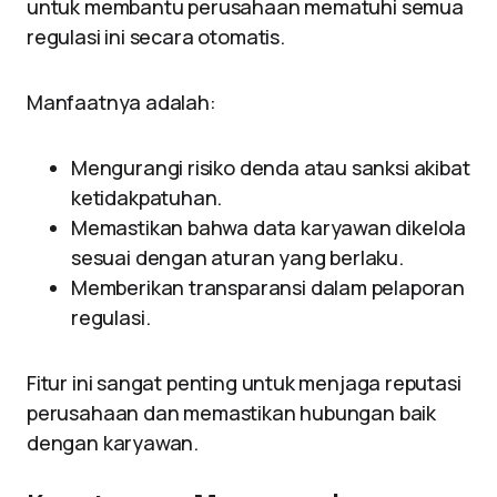
untuk membantu perusahaan mematuhi semua
regulasi ini secara otomatis.
Manfaatnya adalah:
Mengurangi risiko denda atau sanksi akibat
ketidakpatuhan.
Memastikan bahwa data karyawan dikelola
sesuai dengan aturan yang berlaku.
Memberikan transparansi dalam pelaporan
regulasi.
Fitur ini sangat penting untuk menjaga reputasi
perusahaan dan memastikan hubungan baik
dengan karyawan.