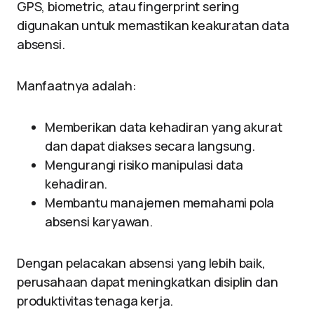
GPS, biometric, atau fingerprint sering
digunakan untuk memastikan keakuratan data
absensi.
Manfaatnya adalah:
Memberikan data kehadiran yang akurat
dan dapat diakses secara langsung.
Mengurangi risiko manipulasi data
kehadiran.
Membantu manajemen memahami pola
absensi karyawan.
Dengan pelacakan absensi yang lebih baik,
perusahaan dapat meningkatkan disiplin dan
produktivitas tenaga kerja.