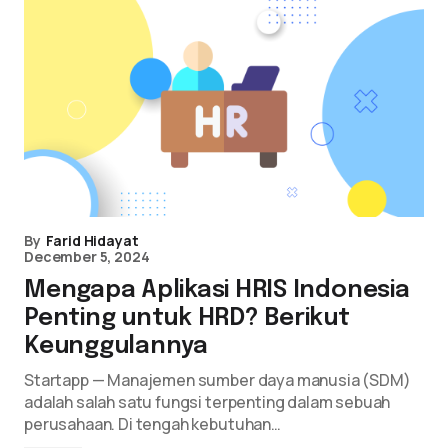
By
Farid Hidayat
December 5, 2024
Mengapa Aplikasi HRIS Indonesia
Penting untuk HRD? Berikut
Keunggulannya
Startapp — Manajemen sumber daya manusia (SDM)
adalah salah satu fungsi terpenting dalam sebuah
perusahaan. Di tengah kebutuhan…