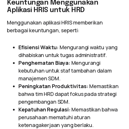
Keuntungan Menggunakan
Aplikasi HRIS untuk HRD
Menggunakan aplikasi HRIS memberikan
berbagai keuntungan, seperti:
Efisiensi Waktu:
Mengurangi waktu yang
dihabiskan untuk tugas administratif.
Penghematan Biaya:
Mengurangi
kebutuhan untuk staf tambahan dalam
manajemen SDM.
Peningkatan Produktivitas:
Memastikan
bahwa tim HRD dapat fokus pada strategi
pengembangan SDM.
Kepatuhan Regulasi:
Memastikan bahwa
perusahaan mematuhi aturan
ketenagakerjaan yang berlaku.