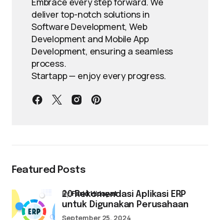
Embrace every step forward. We
deliver top-notch solutions in
Software Development, Web
Development and Mobile App
Development, ensuring a seamless
process.
Startapp — enjoy every progress.
Featured Posts
by
Farid Hidayat
20 Rekomendasi Aplikasi ERP
untuk Digunakan Perusahaan
September 25, 2024