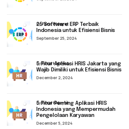
by
Farid Hidayat
25 Software ERP Terbaik
Indonesia untuk Efisiensi Bisnis
September 25, 2024
by
Farid Hidayat
5 Fitur Aplikasi HRIS Jakarta yang
Wajib Dimiliki untuk Efisiensi Bisnis
December 2, 2024
by
Farid Hidayat
5 Fitur Penting Aplikasi HRIS
Indonesia yang Mempermudah
Pengelolaan Karyawan
December 5, 2024