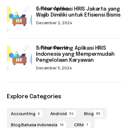
by
Farid Hidayat
5 Fitur Aplikasi HRIS Jakarta yang
Wajib Dimiliki untuk Efisiensi Bisnis
December 2, 2024
by
Farid Hidayat
5 Fitur Penting Aplikasi HRIS
Indonesia yang Mempermudah
Pengelolaan Karyawan
December 5, 2024
Explore Categories
Accounting
Android
Blog
6
34
89
Blog Bahasa Indonesia
CRM
16
7