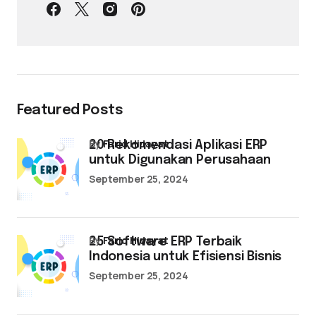
Featured Posts
by
Farid Hidayat
20 Rekomendasi Aplikasi ERP
untuk Digunakan Perusahaan
September 25, 2024
by
Farid Hidayat
25 Software ERP Terbaik
Indonesia untuk Efisiensi Bisnis
September 25, 2024