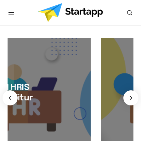
By
Farid Hidayat
December 5, 2024
Fitur Payroll Terbaik di
Aplikasi HRIS Indonesia
untuk Perusahaan