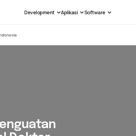
Development
Aplikasi
Software
Indonesia
 Penguatan