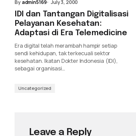
By
admin5169
July 3, 2000
IDI dan Tantangan Digitalisasi
Pelayanan Kesehatan:
Adaptasi di Era Telemedicine
Era digital telah merambah hampir setiap
sendi kehidupan, tak terkecuali sektor
kesehatan. Ikatan Dokter Indonesia (IDI),
sebagai organisasi…
Uncategorized
Leave a Reply