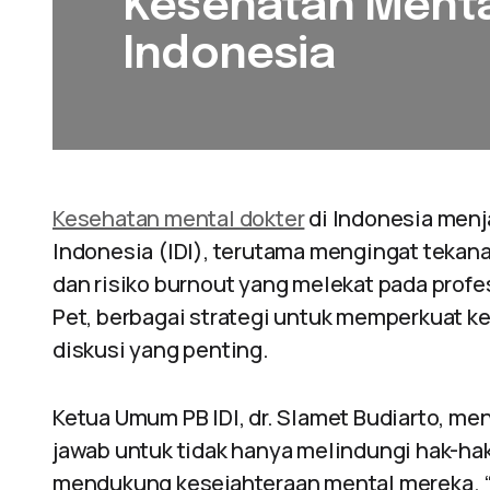
Kesehatan Menta
Indonesia
Kesehatan mental dokter
di Indonesia menja
Indonesia (IDI), terutama mengingat tekanan
dan risiko burnout yang melekat pada profes
Pet, berbagai strategi untuk memperkuat ke
diskusi yang penting.
Ketua Umum PB IDI, dr. Slamet Budiarto, m
jawab untuk tidak hanya melindungi hak-hak
mendukung kesejahteraan mental mereka. “