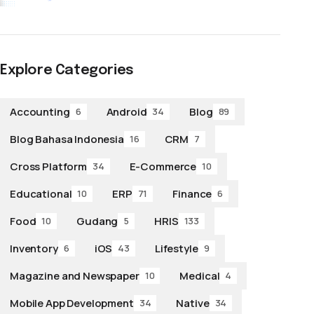
Explore Categories
Accounting
Android
Blog
6
34
89
Blog Bahasa Indonesia
CRM
16
7
Cross Platform
E-Commerce
34
10
Educational
ERP
Finance
10
71
6
Food
Gudang
HRIS
10
5
133
Inventory
iOS
Lifestyle
6
43
9
Magazine and Newspaper
Medical
10
4
Mobile App Development
Native
34
34