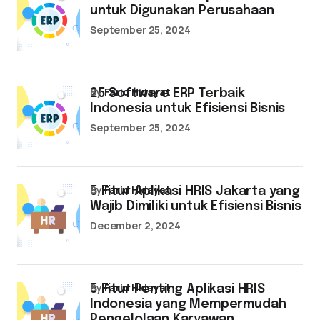
untuk Digunakan Perusahaan
September 25, 2024
by
Farid Hidayat
25 Software ERP Terbaik
Indonesia untuk Efisiensi Bisnis
September 25, 2024
by
Farid Hidayat
5 Fitur Aplikasi HRIS Jakarta yang
Wajib Dimiliki untuk Efisiensi Bisnis
December 2, 2024
by
Farid Hidayat
5 Fitur Penting Aplikasi HRIS
Indonesia yang Mempermudah
Pengelolaan Karyawan