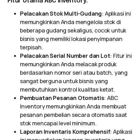
Fitur Utama ABC Inventory:
Pelacakan Stok Multi-Gudang
: Aplikasi ini
memungkinkan Anda mengelola stok di
beberapa gudang sekaligus, cocok untuk
bisnis yang memiliki lokasi penyimpanan
terpisah.
Pelacakan Serial Number dan Lot
: Fitur ini
memungkinkan Anda melacak produk
berdasarkan nomor seri atau batch, yang
sangat berguna untuk bisnis yang
membutuhkan kontrol kualitas ketat.
Pembuatan Pesanan Otomatis
: ABC
Inventory memungkinkan Anda membuat
pesanan pembelian secara otomatis saat
stok mencapai level minimum.
Laporan Inventaris Komprehensif
: Aplikasi