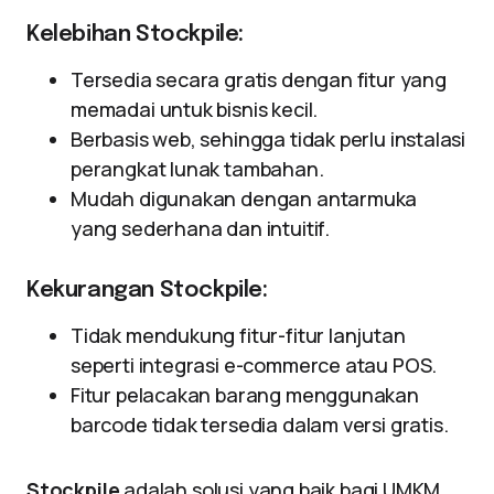
Kelebihan Stockpile:
Tersedia secara gratis dengan fitur yang
memadai untuk bisnis kecil.
Berbasis web, sehingga tidak perlu instalasi
perangkat lunak tambahan.
Mudah digunakan dengan antarmuka
yang sederhana dan intuitif.
Kekurangan Stockpile:
Tidak mendukung fitur-fitur lanjutan
seperti integrasi e-commerce atau POS.
Fitur pelacakan barang menggunakan
barcode tidak tersedia dalam versi gratis.
Stockpile
adalah solusi yang baik bagi UMKM