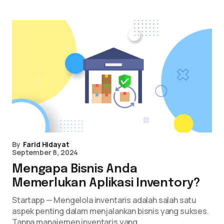
By
Farid Hidayat
September 8, 2024
Mengapa Bisnis Anda
Memerlukan Aplikasi Inventory?
Startapp — Mengelola inventaris adalah salah satu
aspek penting dalam menjalankan bisnis yang sukses.
Tanpa manajemen inventaris yang…