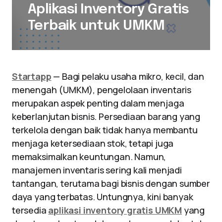
Aplikasi Inventory Gratis
Terbaik untuk UMKM
Startapp
— Bagi pelaku usaha mikro, kecil, dan
menengah (UMKM), pengelolaan inventaris
merupakan aspek penting dalam menjaga
keberlanjutan bisnis. Persediaan barang yang
terkelola dengan baik tidak hanya membantu
menjaga ketersediaan stok, tetapi juga
memaksimalkan keuntungan. Namun,
manajemen inventaris sering kali menjadi
tantangan, terutama bagi bisnis dengan sumber
daya yang terbatas. Untungnya, kini banyak
tersedia
aplikasi inventory gratis UMKM
yang