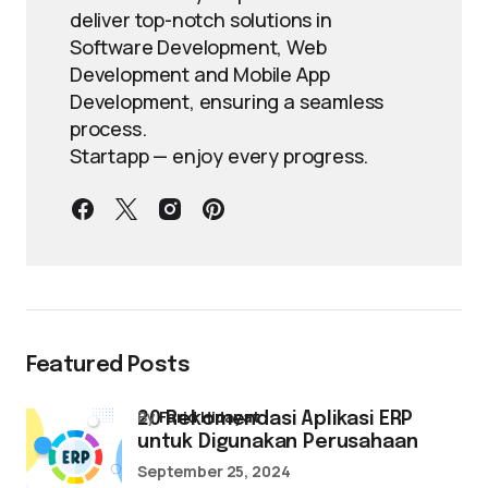
deliver top-notch solutions in
Software Development, Web
Development and Mobile App
Development, ensuring a seamless
process.
Startapp — enjoy every progress.
Featured Posts
by
Farid Hidayat
20 Rekomendasi Aplikasi ERP
untuk Digunakan Perusahaan
September 25, 2024