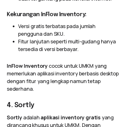
Kekurangan InFlow Inventory:
Versi gratis terbatas pada jumlah
pengguna dan SKU.
Fitur lanjutan seperti multi-gudang hanya
tersedia di versi berbayar.
InFlow Inventory
cocok untuk UMKM yang
memerlukan aplikasi inventory berbasis desktop
dengan fitur yang lengkap namun tetap
sederhana.
4. Sortly
Sortly
adalah
aplikasi inventory gratis
yang
dirancang khusus untuk UMKM. Dengan