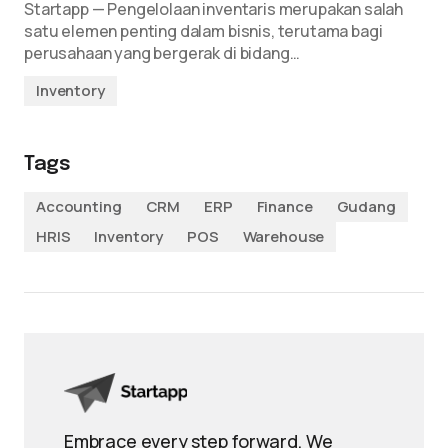
Startapp — Pengelolaan inventaris merupakan salah
satu elemen penting dalam bisnis, terutama bagi
perusahaan yang bergerak di bidang…
Inventory
Tags
Accounting
CRM
ERP
Finance
Gudang
HRIS
Inventory
POS
Warehouse
Embrace every step forward. We