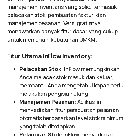
manajemen inventaris yang solid, termasuk
pelacakan stok, pembuatan faktur, dan
manajemen pesanan. Versi gratisnya
menawarkan banyak fitur dasar yang cukup
untuk memenuhi kebutuhan UMKM.
Fitur Utama InFlow Inventory:
Pelacakan Stok
: InFlow memungkinkan
Anda melacak stok masuk dan keluar,
membantu Anda mengetahui kapan perlu
melakukan pengisian ulang.
Manajemen Pesanan
: Aplikasi ini
menyediakan fitur pembuatan pesanan
otomatis berdasarkan level stok minimum
yang telah ditetapkan.
Pelaporan Stok
: InFlow menyediakan