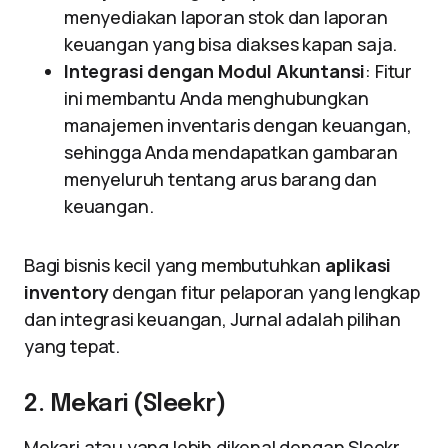
menyediakan laporan stok dan laporan
keuangan yang bisa diakses kapan saja.
Integrasi dengan Modul Akuntansi
: Fitur
ini membantu Anda menghubungkan
manajemen inventaris dengan keuangan,
sehingga Anda mendapatkan gambaran
menyeluruh tentang arus barang dan
keuangan.
Bagi bisnis kecil yang membutuhkan
aplikasi
inventory
dengan fitur pelaporan yang lengkap
dan integrasi keuangan, Jurnal adalah pilihan
yang tepat.
2. Mekari (Sleekr)
Mekari atau yang lebih dikenal dengan Sleekr,