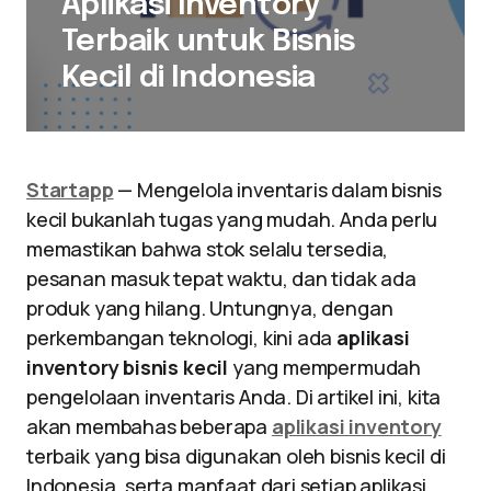
Aplikasi Inventory
Terbaik untuk Bisnis
Kecil di Indonesia
Startapp
— Mengelola inventaris dalam bisnis
kecil bukanlah tugas yang mudah. Anda perlu
memastikan bahwa stok selalu tersedia,
pesanan masuk tepat waktu, dan tidak ada
produk yang hilang. Untungnya, dengan
perkembangan teknologi, kini ada
aplikasi
inventory bisnis kecil
yang mempermudah
pengelolaan inventaris Anda. Di artikel ini, kita
akan membahas beberapa
aplikasi inventory
terbaik yang bisa digunakan oleh bisnis kecil di
Indonesia, serta manfaat dari setiap aplikasi