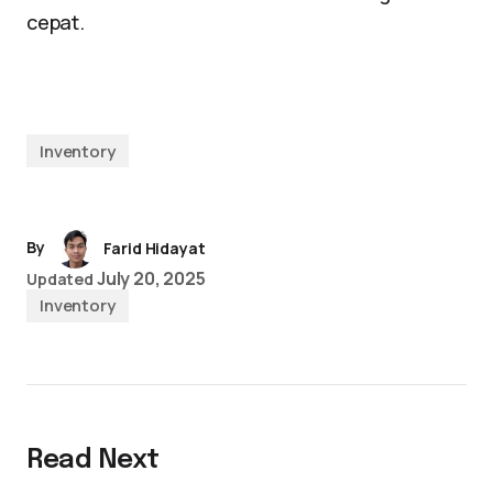
cepat.
Inventory
By
Farid Hidayat
July 20, 2025
Updated
Inventory
Read Next