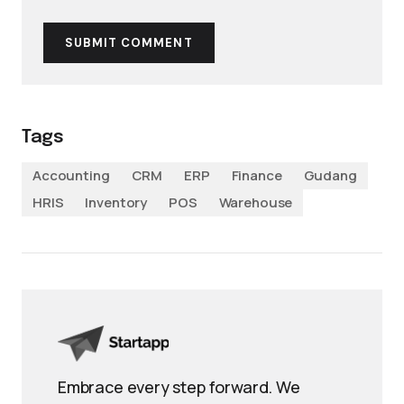
SUBMIT COMMENT
Tags
Accounting
CRM
ERP
Finance
Gudang
HRIS
Inventory
POS
Warehouse
Embrace every step forward. We