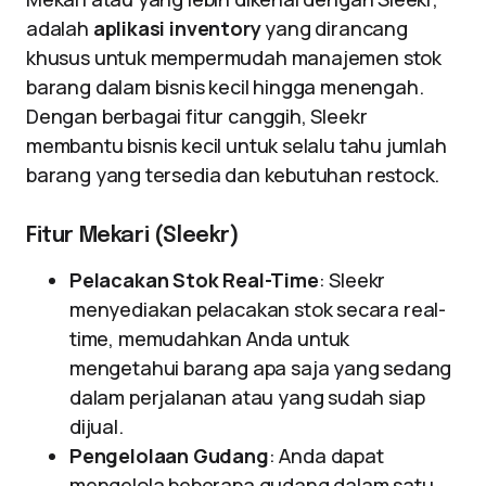
adalah
aplikasi inventory
yang dirancang
khusus untuk mempermudah manajemen stok
barang dalam bisnis kecil hingga menengah.
Dengan berbagai fitur canggih, Sleekr
membantu bisnis kecil untuk selalu tahu jumlah
barang yang tersedia dan kebutuhan restock.
Fitur Mekari (Sleekr)
Pelacakan Stok Real-Time
: Sleekr
menyediakan pelacakan stok secara real-
time, memudahkan Anda untuk
mengetahui barang apa saja yang sedang
dalam perjalanan atau yang sudah siap
dijual.
Pengelolaan Gudang
: Anda dapat
mengelola beberapa gudang dalam satu