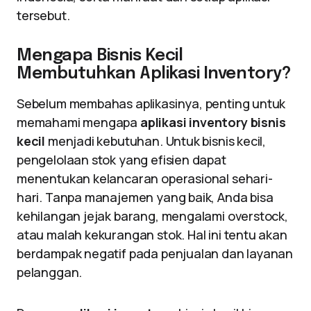
tersebut.
Mengapa Bisnis Kecil
Membutuhkan Aplikasi Inventory?
Sebelum membahas aplikasinya, penting untuk
memahami mengapa
aplikasi inventory bisnis
kecil
menjadi kebutuhan. Untuk bisnis kecil,
pengelolaan stok yang efisien dapat
menentukan kelancaran operasional sehari-
hari. Tanpa manajemen yang baik, Anda bisa
kehilangan jejak barang, mengalami overstock,
atau malah kekurangan stok. Hal ini tentu akan
berdampak negatif pada penjualan dan layanan
pelanggan.