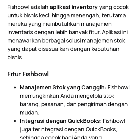
Fishbowl adalah
aplikasi inventory
yang cocok
untuk bisnis kecil hingga menengah, terutama
mereka yang membutuhkan manajemen
inventaris dengan lebih banyak fitur. Aplikasi ini
menawarkan berbagai solusi manajemen stok
yang dapat disesuaikan dengan kebutuhan
bisnis.
Fitur Fishbowl
Manajemen Stok yang Canggih
: Fishbowl
memungkinkan Anda mengelola stok
barang, pesanan, dan pengiriman dengan
mudah.
Integrasi dengan QuickBooks
: Fishbowl
juga terintegrasi dengan QuickBooks,
sehingga cocok bagi Anda yang