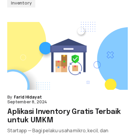
Inventory
By
Farid Hidayat
September 8, 2024
Aplikasi Inventory Gratis Terbaik
untuk UMKM
Startapp — Bagi pelaku usaha mikro, kecil, dan