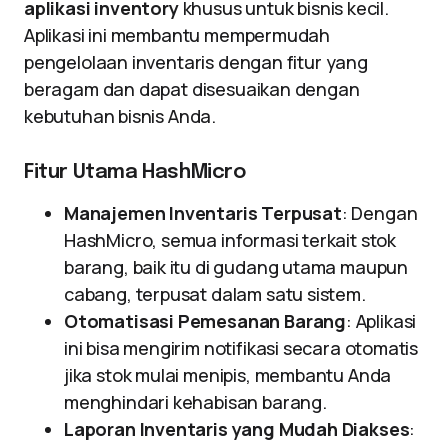
aplikasi inventory
khusus untuk bisnis kecil.
Aplikasi ini membantu mempermudah
pengelolaan inventaris dengan fitur yang
beragam dan dapat disesuaikan dengan
kebutuhan bisnis Anda.
Fitur Utama HashMicro
Manajemen Inventaris Terpusat
: Dengan
HashMicro, semua informasi terkait stok
barang, baik itu di gudang utama maupun
cabang, terpusat dalam satu sistem.
Otomatisasi Pemesanan Barang
: Aplikasi
ini bisa mengirim notifikasi secara otomatis
jika stok mulai menipis, membantu Anda
menghindari kehabisan barang.
Laporan Inventaris yang Mudah Diakses
: