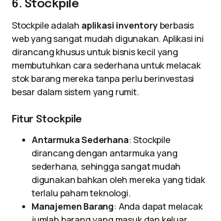
6. Stockpile
Stockpile adalah
aplikasi inventory
berbasis
web yang sangat mudah digunakan. Aplikasi ini
dirancang khusus untuk bisnis kecil yang
membutuhkan cara sederhana untuk melacak
stok barang mereka tanpa perlu berinvestasi
besar dalam sistem yang rumit.
Fitur Stockpile
Antarmuka Sederhana
: Stockpile
dirancang dengan antarmuka yang
sederhana, sehingga sangat mudah
digunakan bahkan oleh mereka yang tidak
terlalu paham teknologi.
Manajemen Barang
: Anda dapat melacak
jumlah barang yang masuk dan keluar,