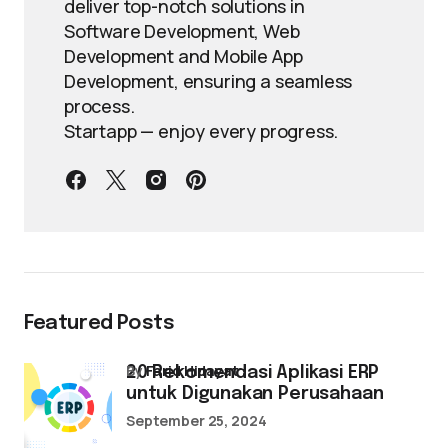
deliver top-notch solutions in
Software Development, Web
Development and Mobile App
Development, ensuring a seamless
process.
Startapp — enjoy every progress.
Featured Posts
by
Farid Hidayat
20 Rekomendasi Aplikasi ERP
untuk Digunakan Perusahaan
September 25, 2024