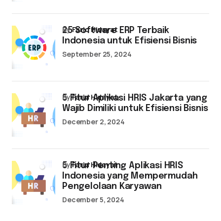
by
Farid Hidayat
25 Software ERP Terbaik
Indonesia untuk Efisiensi Bisnis
September 25, 2024
by
Farid Hidayat
5 Fitur Aplikasi HRIS Jakarta yang
Wajib Dimiliki untuk Efisiensi Bisnis
December 2, 2024
by
Farid Hidayat
5 Fitur Penting Aplikasi HRIS
Indonesia yang Mempermudah
Pengelolaan Karyawan
December 5, 2024