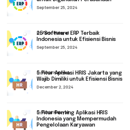
September 25, 2024
by
Farid Hidayat
25 Software ERP Terbaik
Indonesia untuk Efisiensi Bisnis
September 25, 2024
by
Farid Hidayat
5 Fitur Aplikasi HRIS Jakarta yang
Wajib Dimiliki untuk Efisiensi Bisnis
December 2, 2024
by
Farid Hidayat
5 Fitur Penting Aplikasi HRIS
Indonesia yang Mempermudah
Pengelolaan Karyawan