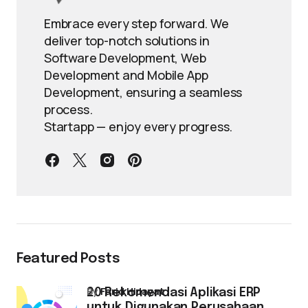
Embrace every step forward. We
deliver top-notch solutions in
Software Development, Web
Development and Mobile App
Development, ensuring a seamless
process.
Startapp — enjoy every progress.
Featured Posts
by
Farid Hidayat
20 Rekomendasi Aplikasi ERP
untuk Digunakan Perusahaan