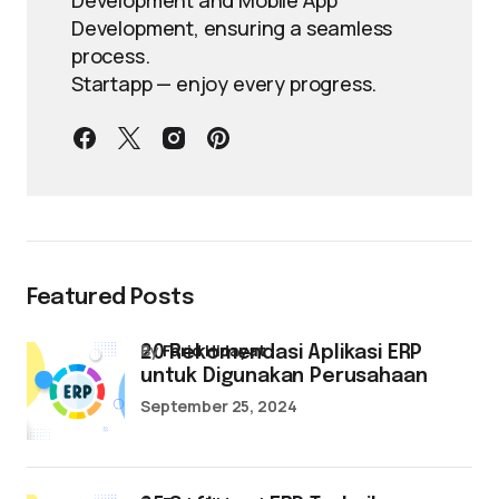
Development and Mobile App
Development, ensuring a seamless
process.
Startapp — enjoy every progress.
Featured Posts
by
Farid Hidayat
20 Rekomendasi Aplikasi ERP
untuk Digunakan Perusahaan
September 25, 2024