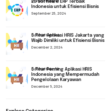
by
Farid Hidayat
25 Software ERP Terbaik
Indonesia untuk Efisiensi Bisnis
September 25, 2024
by
Farid Hidayat
5 Fitur Aplikasi HRIS Jakarta yang
Wajib Dimiliki untuk Efisiensi Bisnis
December 2, 2024
by
Farid Hidayat
5 Fitur Penting Aplikasi HRIS
Indonesia yang Mempermudah
Pengelolaan Karyawan
December 5, 2024