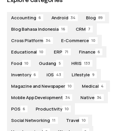
Explore Categories
Accounting
Android
Blog
6
34
89
Blog Bahasa Indonesia
CRM
16
7
Cross Platform
E-Commerce
34
10
Educational
ERP
Finance
10
71
6
Food
Gudang
HRIS
10
5
133
Inventory
iOS
Lifestyle
6
43
9
Magazine and Newspaper
Medical
10
4
Mobile App Development
Native
34
34
POS
Productivity
6
10
Social Networking
Travel
11
10