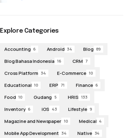
Explore Categories
Accounting
Android
Blog
6
34
89
Blog Bahasa Indonesia
CRM
16
7
Cross Platform
E-Commerce
34
10
Educational
ERP
Finance
10
71
6
Food
Gudang
HRIS
10
5
133
Inventory
iOS
Lifestyle
6
43
9
Magazine and Newspaper
Medical
10
4
Mobile App Development
Native
34
34