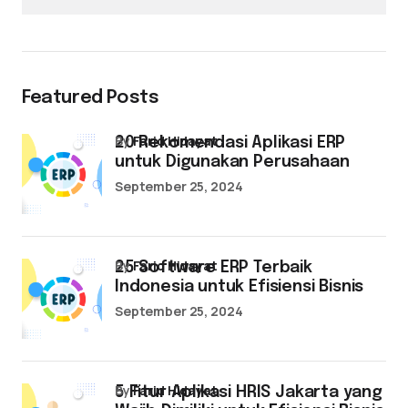
Featured Posts
by
Farid Hidayat
20 Rekomendasi Aplikasi ERP
untuk Digunakan Perusahaan
September 25, 2024
by
Farid Hidayat
25 Software ERP Terbaik
Indonesia untuk Efisiensi Bisnis
September 25, 2024
by
Farid Hidayat
5 Fitur Aplikasi HRIS Jakarta yang