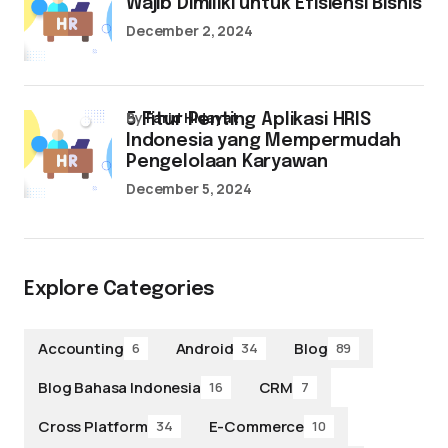
Wajib Dimiliki untuk Efisiensi Bisnis
December 2, 2024
by
Farid Hidayat
5 Fitur Penting Aplikasi HRIS
Indonesia yang Mempermudah
Pengelolaan Karyawan
December 5, 2024
Explore Categories
Accounting
Android
Blog
6
34
89
Blog Bahasa Indonesia
CRM
16
7
Cross Platform
E-Commerce
34
10