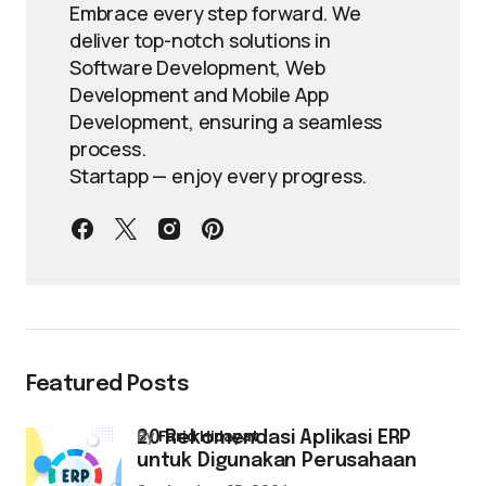
Embrace every step forward. We
deliver top-notch solutions in
Software Development, Web
Development and Mobile App
Development, ensuring a seamless
process.
Startapp — enjoy every progress.
Featured Posts
by
Farid Hidayat
20 Rekomendasi Aplikasi ERP
untuk Digunakan Perusahaan