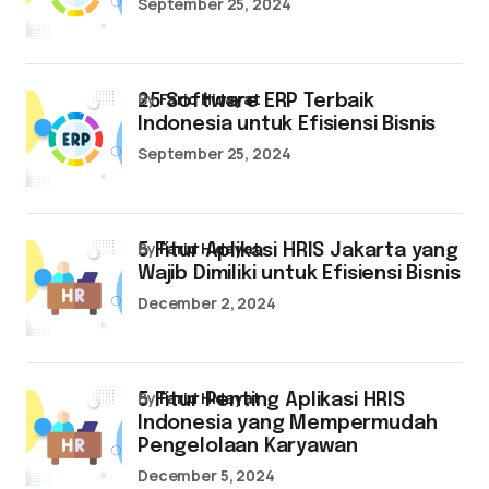
September 25, 2024
by
Farid Hidayat
25 Software ERP Terbaik
Indonesia untuk Efisiensi Bisnis
September 25, 2024
by
Farid Hidayat
5 Fitur Aplikasi HRIS Jakarta yang
Wajib Dimiliki untuk Efisiensi Bisnis
December 2, 2024
by
Farid Hidayat
5 Fitur Penting Aplikasi HRIS
Indonesia yang Mempermudah
Pengelolaan Karyawan
December 5, 2024