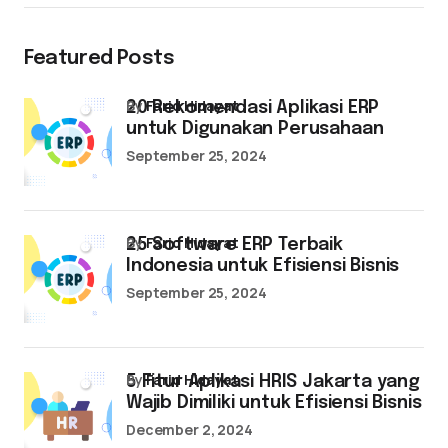
Featured Posts
by
Farid Hidayat
20 Rekomendasi Aplikasi ERP
untuk Digunakan Perusahaan
September 25, 2024
by
Farid Hidayat
25 Software ERP Terbaik
Indonesia untuk Efisiensi Bisnis
September 25, 2024
by
Farid Hidayat
5 Fitur Aplikasi HRIS Jakarta yang
Wajib Dimiliki untuk Efisiensi Bisnis
December 2, 2024