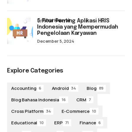
by
Farid Hidayat
5 Fitur Penting Aplikasi HRIS
Indonesia yang Mempermudah
Pengelolaan Karyawan
December 5, 2024
Explore Categories
Accounting
Android
Blog
6
34
89
Blog Bahasa Indonesia
CRM
16
7
Cross Platform
E-Commerce
34
10
Educational
ERP
Finance
10
71
6