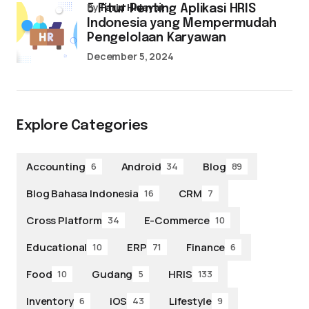
by
Farid Hidayat
5 Fitur Penting Aplikasi HRIS
Indonesia yang Mempermudah
Pengelolaan Karyawan
December 5, 2024
Explore Categories
Accounting
Android
Blog
6
34
89
Blog Bahasa Indonesia
CRM
16
7
Cross Platform
E-Commerce
34
10
Educational
ERP
Finance
10
71
6
Food
Gudang
HRIS
10
5
133
Inventory
iOS
Lifestyle
6
43
9