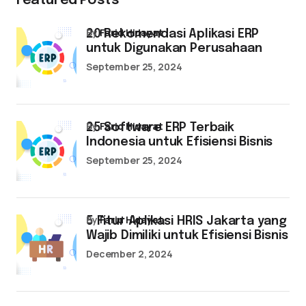
Featured Posts
by
Farid Hidayat
20 Rekomendasi Aplikasi ERP
untuk Digunakan Perusahaan
September 25, 2024
by
Farid Hidayat
25 Software ERP Terbaik
Indonesia untuk Efisiensi Bisnis
September 25, 2024
by
Farid Hidayat
5 Fitur Aplikasi HRIS Jakarta yang
Wajib Dimiliki untuk Efisiensi Bisnis
December 2, 2024