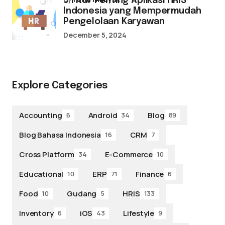
5 Fitur Penting Aplikasi HRIS
Indonesia yang Mempermudah
Pengelolaan Karyawan
December 5, 2024
Explore Categories
Accounting
Android
Blog
6
34
89
Blog Bahasa Indonesia
CRM
16
7
Cross Platform
E-Commerce
34
10
Educational
ERP
Finance
10
71
6
Food
Gudang
HRIS
10
5
133
Inventory
iOS
Lifestyle
6
43
9