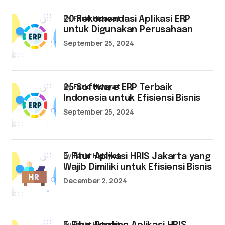
by
Farid Hidayat
20 Rekomendasi Aplikasi ERP
untuk Digunakan Perusahaan
September 25, 2024
by
Farid Hidayat
25 Software ERP Terbaik
Indonesia untuk Efisiensi Bisnis
September 25, 2024
by
Farid Hidayat
5 Fitur Aplikasi HRIS Jakarta yang
Wajib Dimiliki untuk Efisiensi Bisnis
December 2, 2024
by
Farid Hidayat