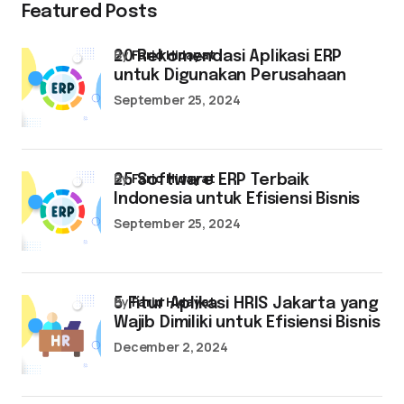
Featured Posts
by
Farid Hidayat
20 Rekomendasi Aplikasi ERP
untuk Digunakan Perusahaan
September 25, 2024
by
Farid Hidayat
25 Software ERP Terbaik
Indonesia untuk Efisiensi Bisnis
September 25, 2024
by
Farid Hidayat
5 Fitur Aplikasi HRIS Jakarta yang
Wajib Dimiliki untuk Efisiensi Bisnis
December 2, 2024