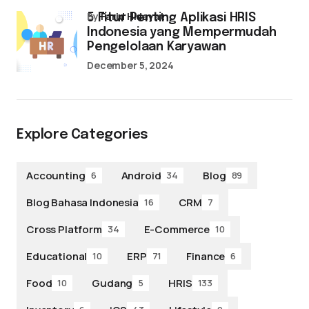
by
Farid Hidayat
5 Fitur Penting Aplikasi HRIS
Indonesia yang Mempermudah
Pengelolaan Karyawan
December 5, 2024
Explore Categories
Accounting
Android
Blog
6
34
89
Blog Bahasa Indonesia
CRM
16
7
Cross Platform
E-Commerce
34
10
Educational
ERP
Finance
10
71
6
Food
Gudang
HRIS
10
5
133