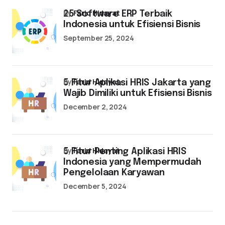
by
Farid Hidayat
25 Software ERP Terbaik
Indonesia untuk Efisiensi Bisnis
September 25, 2024
by
Farid Hidayat
5 Fitur Aplikasi HRIS Jakarta yang
Wajib Dimiliki untuk Efisiensi Bisnis
December 2, 2024
by
Farid Hidayat
5 Fitur Penting Aplikasi HRIS
Indonesia yang Mempermudah
Pengelolaan Karyawan
December 5, 2024