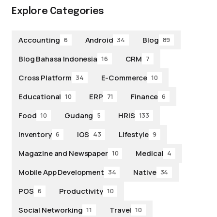
Explore Categories
Accounting
Android
Blog
6
34
89
Blog Bahasa Indonesia
CRM
16
7
Cross Platform
E-Commerce
34
10
Educational
ERP
Finance
10
71
6
Food
Gudang
HRIS
10
5
133
Inventory
iOS
Lifestyle
6
43
9
Magazine and Newspaper
Medical
10
4
Mobile App Development
Native
34
34
POS
Productivity
6
10
Social Networking
Travel
11
10