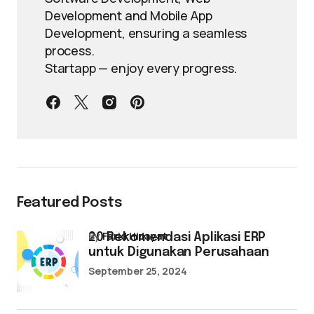
Development and Mobile App
Development, ensuring a seamless
process.
Startapp — enjoy every progress.
Featured Posts
by
Farid Hidayat
20 Rekomendasi Aplikasi ERP
untuk Digunakan Perusahaan
September 25, 2024