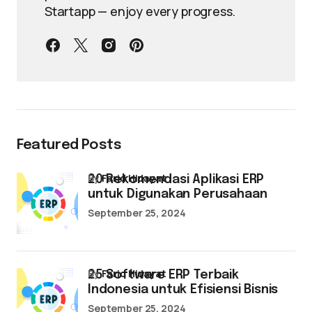
Startapp — enjoy every progress.
Featured Posts
by
Farid Hidayat
20 Rekomendasi Aplikasi ERP
untuk Digunakan Perusahaan
September 25, 2024
by
Farid Hidayat
25 Software ERP Terbaik
Indonesia untuk Efisiensi Bisnis
September 25, 2024