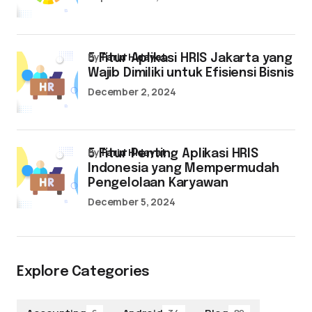
by
Farid Hidayat
5 Fitur Aplikasi HRIS Jakarta yang
Wajib Dimiliki untuk Efisiensi Bisnis
December 2, 2024
by
Farid Hidayat
5 Fitur Penting Aplikasi HRIS
Indonesia yang Mempermudah
Pengelolaan Karyawan
December 5, 2024
Explore Categories