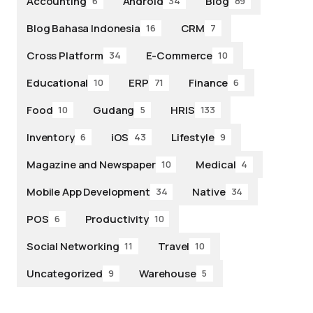
Accounting
Android
Blog
6
34
89
Blog Bahasa Indonesia
CRM
16
7
Cross Platform
E-Commerce
34
10
Educational
ERP
Finance
10
71
6
Food
Gudang
HRIS
10
5
133
Inventory
iOS
Lifestyle
6
43
9
Magazine and Newspaper
Medical
10
4
Mobile App Development
Native
34
34
POS
Productivity
6
10
Social Networking
Travel
11
10
Uncategorized
Warehouse
9
5