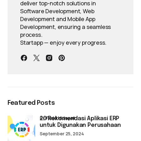
deliver top-notch solutions in
Software Development, Web
Development and Mobile App
Development, ensuring a seamless
process.
Startapp — enjoy every progress.
Featured Posts
by
Farid Hidayat
20 Rekomendasi Aplikasi ERP
untuk Digunakan Perusahaan
September 25, 2024