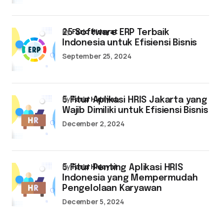
by
Farid Hidayat
25 Software ERP Terbaik
Indonesia untuk Efisiensi Bisnis
September 25, 2024
by
Farid Hidayat
5 Fitur Aplikasi HRIS Jakarta yang
Wajib Dimiliki untuk Efisiensi Bisnis
December 2, 2024
by
Farid Hidayat
5 Fitur Penting Aplikasi HRIS
Indonesia yang Mempermudah
Pengelolaan Karyawan
December 5, 2024