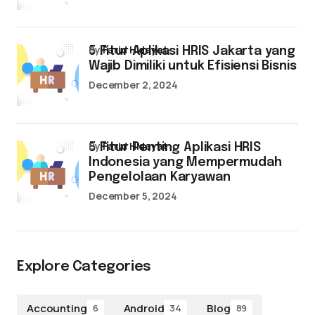
by
Farid Hidayat
5 Fitur Aplikasi HRIS Jakarta yang
Wajib Dimiliki untuk Efisiensi Bisnis
December 2, 2024
by
Farid Hidayat
5 Fitur Penting Aplikasi HRIS
Indonesia yang Mempermudah
Pengelolaan Karyawan
December 5, 2024
Explore Categories
Accounting
Android
Blog
6
34
89