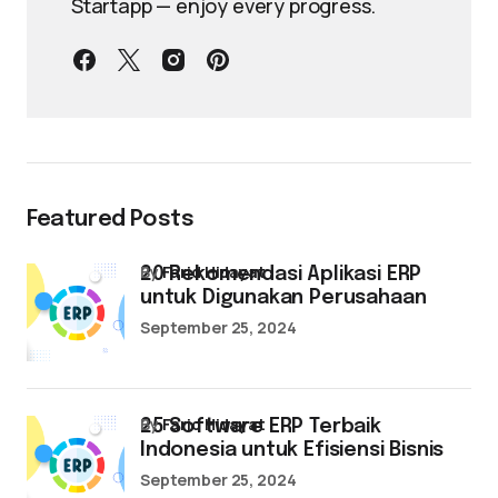
Startapp — enjoy every progress.
Featured Posts
by
Farid Hidayat
20 Rekomendasi Aplikasi ERP
untuk Digunakan Perusahaan
September 25, 2024
by
Farid Hidayat
25 Software ERP Terbaik
Indonesia untuk Efisiensi Bisnis
September 25, 2024