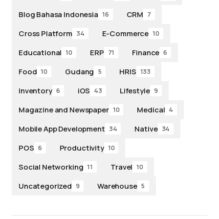
Blog Bahasa Indonesia
CRM
16
7
Cross Platform
E-Commerce
34
10
Educational
ERP
Finance
10
71
6
Food
Gudang
HRIS
10
5
133
Inventory
iOS
Lifestyle
6
43
9
Magazine and Newspaper
Medical
10
4
Mobile App Development
Native
34
34
POS
Productivity
6
10
Social Networking
Travel
11
10
Uncategorized
Warehouse
9
5