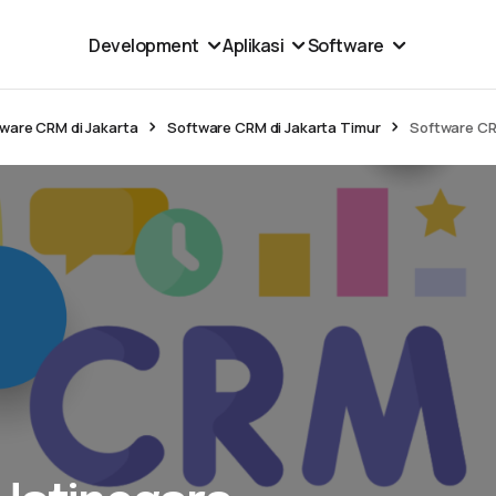
Development
Aplikasi
Software
ware CRM di Jakarta
Software CRM di Jakarta Timur
Software CRM