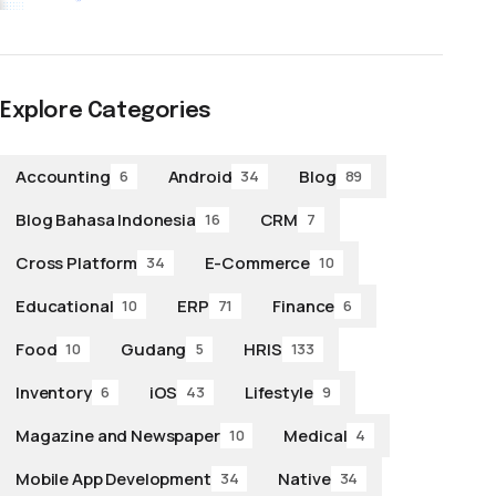
Explore Categories
Accounting
Android
Blog
6
34
89
Blog Bahasa Indonesia
CRM
16
7
Cross Platform
E-Commerce
34
10
Educational
ERP
Finance
10
71
6
Food
Gudang
HRIS
10
5
133
Inventory
iOS
Lifestyle
6
43
9
Magazine and Newspaper
Medical
10
4
Mobile App Development
Native
34
34