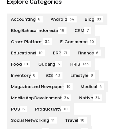
Explore Categories
Accounting
Android
Blog
6
34
89
Blog Bahasa Indonesia
CRM
16
7
Cross Platform
E-Commerce
34
10
Educational
ERP
Finance
10
71
6
Food
Gudang
HRIS
10
5
133
Inventory
iOS
Lifestyle
6
43
9
Magazine and Newspaper
Medical
10
4
Mobile App Development
Native
34
34
POS
Productivity
6
10
Social Networking
Travel
11
10