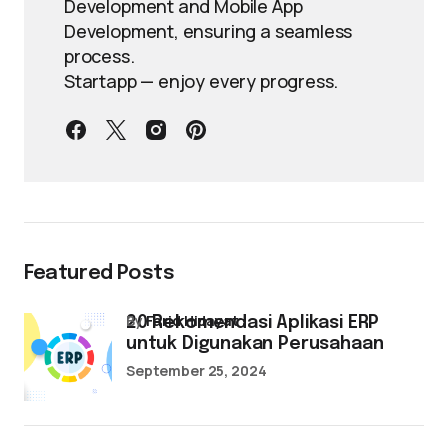
Development and Mobile App
Development, ensuring a seamless
process.
Startapp — enjoy every progress.
Featured Posts
by
Farid Hidayat
20 Rekomendasi Aplikasi ERP
untuk Digunakan Perusahaan
September 25, 2024