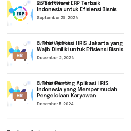
by
Farid Hidayat
25 Software ERP Terbaik
Indonesia untuk Efisiensi Bisnis
September 25, 2024
by
Farid Hidayat
5 Fitur Aplikasi HRIS Jakarta yang
Wajib Dimiliki untuk Efisiensi Bisnis
December 2, 2024
by
Farid Hidayat
5 Fitur Penting Aplikasi HRIS
Indonesia yang Mempermudah
Pengelolaan Karyawan
December 5, 2024