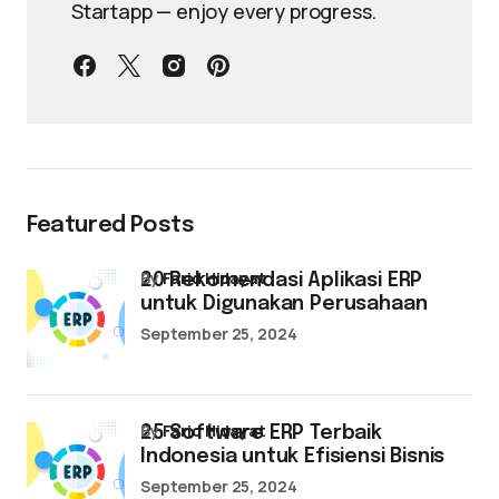
Startapp — enjoy every progress.
Featured Posts
by
Farid Hidayat
20 Rekomendasi Aplikasi ERP
untuk Digunakan Perusahaan
September 25, 2024
by
Farid Hidayat
25 Software ERP Terbaik
Indonesia untuk Efisiensi Bisnis
September 25, 2024