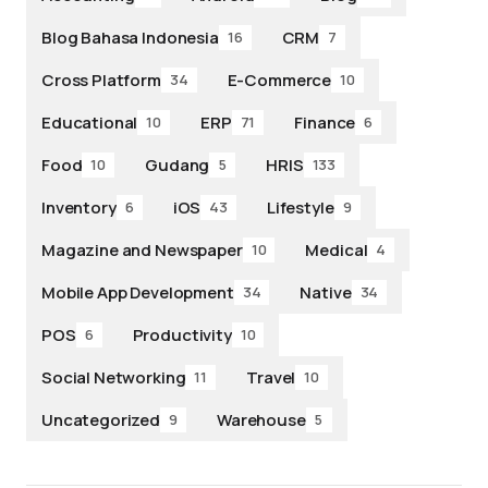
Blog Bahasa Indonesia
CRM
16
7
Cross Platform
E-Commerce
34
10
Educational
ERP
Finance
10
71
6
Food
Gudang
HRIS
10
5
133
Inventory
iOS
Lifestyle
6
43
9
Magazine and Newspaper
Medical
10
4
Mobile App Development
Native
34
34
POS
Productivity
6
10
Social Networking
Travel
11
10
Uncategorized
Warehouse
9
5