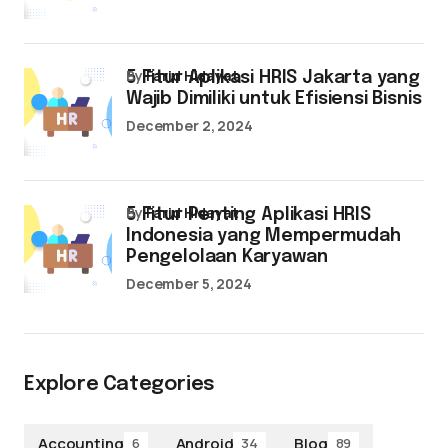
by
Farid Hidayat
5 Fitur Aplikasi HRIS Jakarta yang
Wajib Dimiliki untuk Efisiensi Bisnis
December 2, 2024
by
Farid Hidayat
5 Fitur Penting Aplikasi HRIS
Indonesia yang Mempermudah
Pengelolaan Karyawan
December 5, 2024
Explore Categories
Accounting
Android
Blog
6
34
89