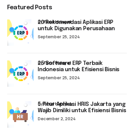
Featured Posts
by
Farid Hidayat
20 Rekomendasi Aplikasi ERP
untuk Digunakan Perusahaan
September 25, 2024
by
Farid Hidayat
25 Software ERP Terbaik
Indonesia untuk Efisiensi Bisnis
September 25, 2024
by
Farid Hidayat
5 Fitur Aplikasi HRIS Jakarta yang
Wajib Dimiliki untuk Efisiensi Bisnis
December 2, 2024