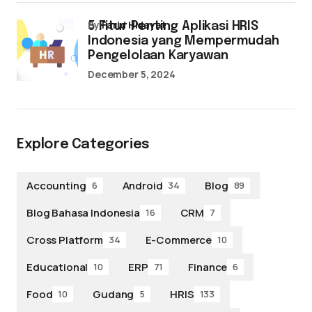
by
Farid Hidayat
5 Fitur Penting Aplikasi HRIS
Indonesia yang Mempermudah
Pengelolaan Karyawan
December 5, 2024
Explore Categories
Accounting
Android
Blog
6
34
89
Blog Bahasa Indonesia
CRM
16
7
Cross Platform
E-Commerce
34
10
Educational
ERP
Finance
10
71
6
Food
Gudang
HRIS
10
5
133