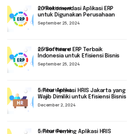
by
Farid Hidayat
20 Rekomendasi Aplikasi ERP
untuk Digunakan Perusahaan
September 25, 2024
by
Farid Hidayat
25 Software ERP Terbaik
Indonesia untuk Efisiensi Bisnis
September 25, 2024
by
Farid Hidayat
5 Fitur Aplikasi HRIS Jakarta yang
Wajib Dimiliki untuk Efisiensi Bisnis
December 2, 2024
by
Farid Hidayat
5 Fitur Penting Aplikasi HRIS