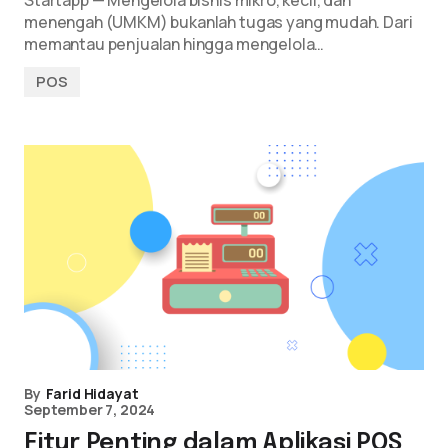
Startapp — Mengelola bisnis mikro, kecil, dan
menengah (UMKM) bukanlah tugas yang mudah. Dari
memantau penjualan hingga mengelola…
POS
By
Farid Hidayat
September 7, 2024
Fitur Penting dalam Aplikasi POS