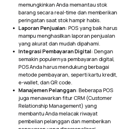
memungkinkan Anda memantau stok
barang secara real-time dan memberikan
peringatan saat stok hampir habis.
Laporan Penjualan
: POS yang baik harus
mampu menghasilkan laporan penjualan
yang akurat dan mudah dipahami.
Integrasi Pembayaran Digital
: Dengan
semakin populernya pembayaran digital,
POS Anda harus mendukung berbagai
metode pembayaran, seperti kartu kredit,
e-wallet, dan QR code.
Manajemen Pelanggan
: Beberapa POS
juga menawarkan fitur CRM (Customer
Relationship Management) yang
membantu Anda melacak riwayat
pembelian pelanggan dan memberikan