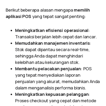
Berikut beberapa alasan mengapa
memilih
aplikasi POS
yang tepat sangat penting:
Meningkatkan efisiensi operasional
:
Transaksi berjalan lebih cepat dan lancar.
Memudahkan manajemen inventaris
:
Stok dapat dipantau secara real-time,
sehingga Anda dapat menghindari
kelebihan atau kekurangan stok.
Membantu pelacakan penjualan
: POS
yang tepat menyediakan laporan
penjualan yang akurat, memudahkan Anda
dalam menganalisis performa bisnis.
Meningkatkan kepuasan pelanggan
:
Proses checkout yang cepat dan metode