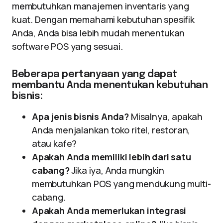
membutuhkan manajemen inventaris yang
kuat. Dengan memahami kebutuhan spesifik
Anda, Anda bisa lebih mudah menentukan
software POS yang sesuai.
Beberapa pertanyaan yang dapat
membantu Anda menentukan kebutuhan
bisnis:
Apa jenis bisnis Anda?
Misalnya, apakah
Anda menjalankan toko ritel, restoran,
atau kafe?
Apakah Anda memiliki lebih dari satu
cabang?
Jika iya, Anda mungkin
membutuhkan POS yang mendukung multi-
cabang.
Apakah Anda memerlukan integrasi