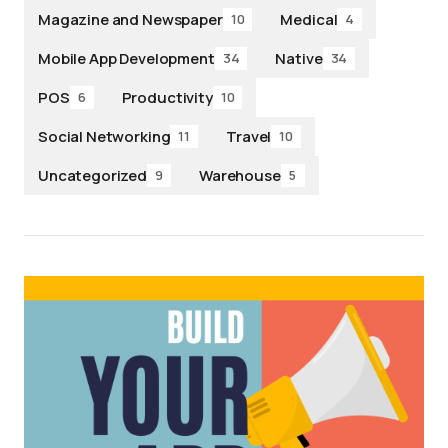
Magazine and Newspaper
Medical
10
4
Mobile App Development
Native
34
34
POS
Productivity
6
10
Social Networking
Travel
11
10
Uncategorized
Warehouse
9
5