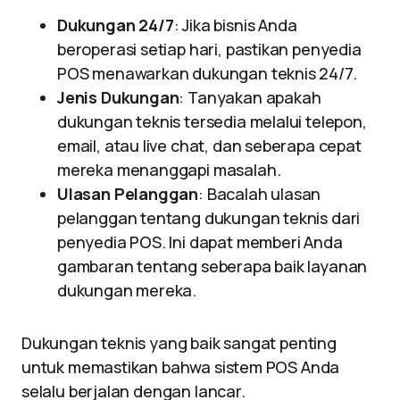
Dukungan 24/7
: Jika bisnis Anda
beroperasi setiap hari, pastikan penyedia
POS menawarkan dukungan teknis 24/7.
Jenis Dukungan
: Tanyakan apakah
dukungan teknis tersedia melalui telepon,
email, atau live chat, dan seberapa cepat
mereka menanggapi masalah.
Ulasan Pelanggan
: Bacalah ulasan
pelanggan tentang dukungan teknis dari
penyedia POS. Ini dapat memberi Anda
gambaran tentang seberapa baik layanan
dukungan mereka.
Dukungan teknis yang baik sangat penting
untuk memastikan bahwa sistem POS Anda
selalu berjalan dengan lancar.