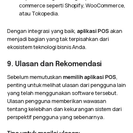
commerce seperti Shopify, WooCommerce,
atau Tokopedia.
Dengan integrasi yang baik,
aplikasi POS
akan
menjadi bagian yang tak terpisahkan dari
ekosistem teknologi bisnis Anda.
9. Ulasan dan Rekomendasi
Sebelum memutuskan
memilih aplikasi POS
,
penting untuk melihat ulasan dari pengguna lain
yang telah menggunakan software tersebut.
Ulasan pengguna memberikan wawasan
tentang kelebihan dan kekurangan sistem dari
perspektif pengguna yang sebenarnya.