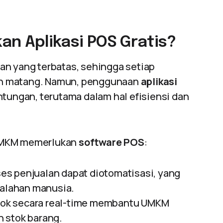
 Aplikasi POS Gratis?
an yang terbatas, sehingga setiap
an matang. Namun, penggunaan
aplikasi
ungan, terutama dalam hal efisiensi dan
 UMKM memerlukan
software POS
:
es penjualan dapat diotomatisasi, yang
alahan manusia.
tok secara real-time membantu UMKM
 stok barang.