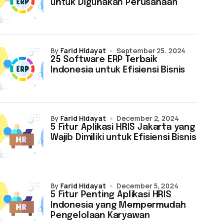
untuk Digunakan Perusahaan
by
Farid Hidayat
September 25, 2024
25 Software ERP Terbaik
Indonesia untuk Efisiensi Bisnis
by
Farid Hidayat
December 2, 2024
5 Fitur Aplikasi HRIS Jakarta yang
Wajib Dimiliki untuk Efisiensi Bisnis
by
Farid Hidayat
December 5, 2024
5 Fitur Penting Aplikasi HRIS
Indonesia yang Mempermudah
Pengelolaan Karyawan