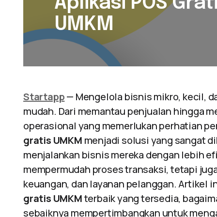
Aplikasi POS Grat
UMKM
Startapp
— Mengelola bisnis mikro, kecil,
mudah. Dari memantau penjualan hingga me
operasional yang memerlukan perhatian penu
gratis UMKM
menjadi solusi yang sangat 
menjalankan bisnis mereka dengan lebih ef
mempermudah proses transaksi, tetapi jug
keuangan, dan layanan pelanggan. Artikel
gratis UMKM
terbaik yang tersedia, bagai
sebaiknya mempertimbangkan untuk meng