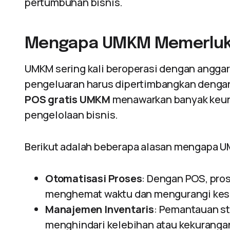
pertumbuhan bisnis.
Mengapa UMKM Memerlukan
UMKM sering kali beroperasi dengan anggar
pengeluaran harus dipertimbangkan deng
POS gratis UMKM
menawarkan banyak keunt
pengelolaan bisnis.
Berikut adalah beberapa alasan mengapa
Otomatisasi Proses
: Dengan POS, pros
menghemat waktu dan mengurangi kes
Manajemen Inventaris
: Pemantauan s
menghindari kelebihan atau kekurangan