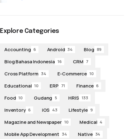
Explore Categories
Accounting
Android
Blog
6
34
89
Blog Bahasa Indonesia
CRM
16
7
Cross Platform
E-Commerce
34
10
Educational
ERP
Finance
10
71
6
Food
Gudang
HRIS
10
5
133
Inventory
iOS
Lifestyle
6
43
9
Magazine and Newspaper
Medical
10
4
Mobile App Development
Native
34
34