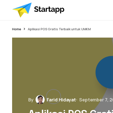
Home
Aplikasi POS Gratis Terbaik untuk UMKM
By
Farid Hidayat
September 7, 