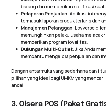
barang dan memberikan notifikasi saat 
Pelaporan Penjualan
: Aplikasi ini me
termasuk laporan produk terlaris dan an
Manajemen Pelanggan
: Loyverse dile
memungkinkan pelaku usaha melacak r
memberikan program loyalitas.
Dukungan Multi-Outlet
: Jika Anda mem
membantu mengelola penjualan dan inve
Dengan antarmuka yang sederhana dan fitu
pilihan yang ideal bagi UMKM yang mencari
andal.
3. Olsera POS (Paket Grati