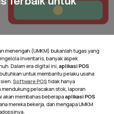
is Terbaik untuk
 dan menengah (UMKM) bukanlah tugas yang
ngelola inventaris, banyak aspek
h. Dalam era digital ini,
aplikasi POS
dibutuhkan untuk membantu pelaku usaha
isien.
Software POS
tidak hanya
a mendukung pelacakan stok, laporan
 ini akan membahas beberapa
aplikasi POS
mana mereka bekerja, dan mengapa UMKM
adopsinya.