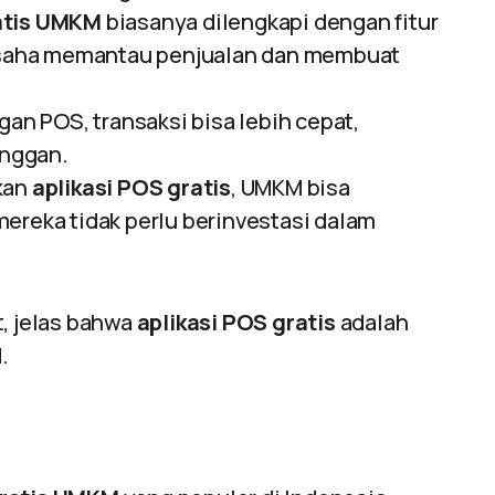
atis UMKM
biasanya dilengkapi dengan fitur
saha memantau penjualan dan membuat
gan POS, transaksi bisa lebih cepat,
anggan.
kan
aplikasi POS gratis
, UMKM bisa
ereka tidak perlu berinvestasi dalam
t, jelas bahwa
aplikasi POS gratis
adalah
.