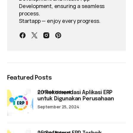
Development, ensuring a seamless
process.
Startapp — enjoy every progress.
Featured Posts
by
Farid Hidayat
20 Rekomendasi Aplikasi ERP
untuk Digunakan Perusahaan
September 25, 2024
by
Farid Hidayat