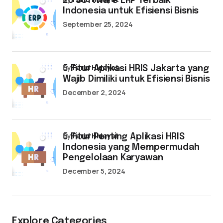
25 Software ERP Terbaik
Indonesia untuk Efisiensi Bisnis
September 25, 2024
by
Farid Hidayat
5 Fitur Aplikasi HRIS Jakarta yang
Wajib Dimiliki untuk Efisiensi Bisnis
December 2, 2024
by
Farid Hidayat
5 Fitur Penting Aplikasi HRIS
Indonesia yang Mempermudah
Pengelolaan Karyawan
December 5, 2024
Explore Categories