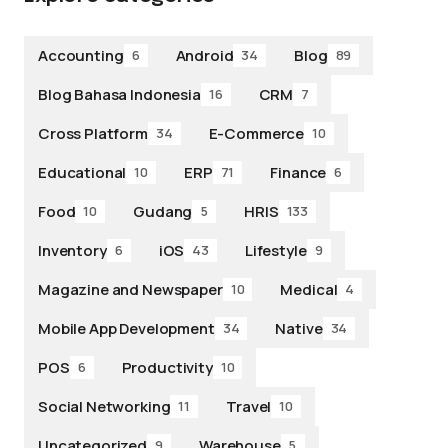
Accounting
Android
Blog
6
34
89
Blog Bahasa Indonesia
CRM
16
7
Cross Platform
E-Commerce
34
10
Educational
ERP
Finance
10
71
6
Food
Gudang
HRIS
10
5
133
Inventory
iOS
Lifestyle
6
43
9
Magazine and Newspaper
Medical
10
4
Mobile App Development
Native
34
34
POS
Productivity
6
10
Social Networking
Travel
11
10
Uncategorized
Warehouse
9
5