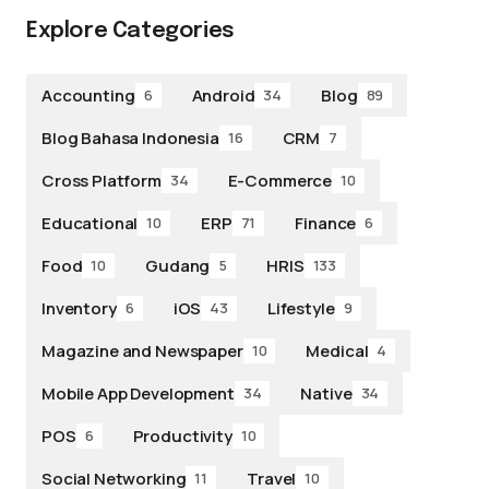
Explore Categories
Accounting
Android
Blog
6
34
89
Blog Bahasa Indonesia
CRM
16
7
Cross Platform
E-Commerce
34
10
Educational
ERP
Finance
10
71
6
Food
Gudang
HRIS
10
5
133
Inventory
iOS
Lifestyle
6
43
9
Magazine and Newspaper
Medical
10
4
Mobile App Development
Native
34
34
POS
Productivity
6
10
Social Networking
Travel
11
10