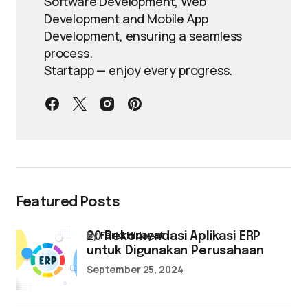
Software Development, Web
Development and Mobile App
Development, ensuring a seamless
process.
Startapp — enjoy every progress.
Featured Posts
by
Farid Hidayat
20 Rekomendasi Aplikasi ERP
untuk Digunakan Perusahaan
September 25, 2024