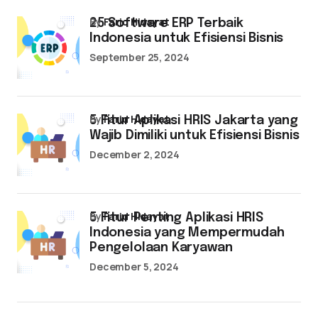
by
Farid Hidayat
25 Software ERP Terbaik
Indonesia untuk Efisiensi Bisnis
September 25, 2024
by
Farid Hidayat
5 Fitur Aplikasi HRIS Jakarta yang
Wajib Dimiliki untuk Efisiensi Bisnis
December 2, 2024
by
Farid Hidayat
5 Fitur Penting Aplikasi HRIS
Indonesia yang Mempermudah
Pengelolaan Karyawan
December 5, 2024