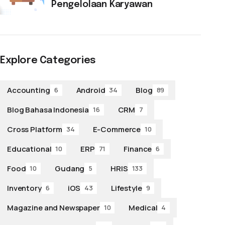
Pengelolaan Karyawan
Explore Categories
Accounting
Android
Blog
6
34
89
Blog Bahasa Indonesia
CRM
16
7
Cross Platform
E-Commerce
34
10
Educational
ERP
Finance
10
71
6
Food
Gudang
HRIS
10
5
133
Inventory
iOS
Lifestyle
6
43
9
Magazine and Newspaper
Medical
10
4