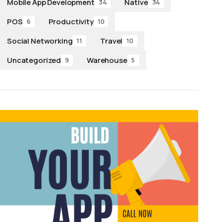
Mobile App Development
Native
34
34
POS
Productivity
6
10
Social Networking
Travel
11
10
Uncategorized
Warehouse
9
5