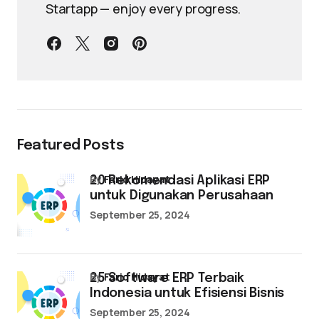
Startapp — enjoy every progress.
Featured Posts
by
Farid Hidayat
20 Rekomendasi Aplikasi ERP
untuk Digunakan Perusahaan
September 25, 2024
by
Farid Hidayat
25 Software ERP Terbaik
Indonesia untuk Efisiensi Bisnis
September 25, 2024