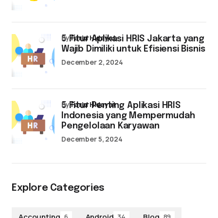
by
Farid Hidayat
5 Fitur Aplikasi HRIS Jakarta yang
Wajib Dimiliki untuk Efisiensi Bisnis
December 2, 2024
by
Farid Hidayat
5 Fitur Penting Aplikasi HRIS
Indonesia yang Mempermudah
Pengelolaan Karyawan
December 5, 2024
Explore Categories
Accounting
Android
Blog
6
34
89