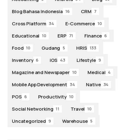
Blog Bahasa Indonesia
CRM
16
7
Cross Platform
E-Commerce
34
10
Educational
ERP
Finance
10
71
6
Food
Gudang
HRIS
10
5
133
Inventory
iOS
Lifestyle
6
43
9
Magazine and Newspaper
Medical
10
4
Mobile App Development
Native
34
34
POS
Productivity
6
10
Social Networking
Travel
11
10
Uncategorized
Warehouse
9
5