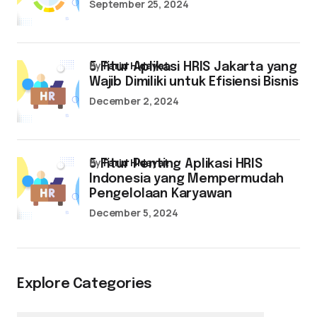
September 25, 2024
by
Farid Hidayat
5 Fitur Aplikasi HRIS Jakarta yang
Wajib Dimiliki untuk Efisiensi Bisnis
December 2, 2024
by
Farid Hidayat
5 Fitur Penting Aplikasi HRIS
Indonesia yang Mempermudah
Pengelolaan Karyawan
December 5, 2024
Explore Categories