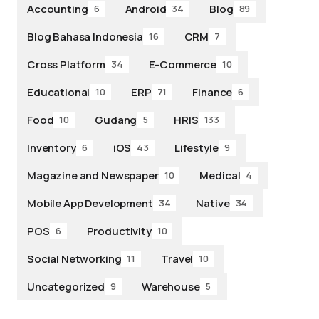
Accounting
Android
Blog
6
34
89
Blog Bahasa Indonesia
CRM
16
7
Cross Platform
E-Commerce
34
10
Educational
ERP
Finance
10
71
6
Food
Gudang
HRIS
10
5
133
Inventory
iOS
Lifestyle
6
43
9
Magazine and Newspaper
Medical
10
4
Mobile App Development
Native
34
34
POS
Productivity
6
10
Social Networking
Travel
11
10
Uncategorized
Warehouse
9
5