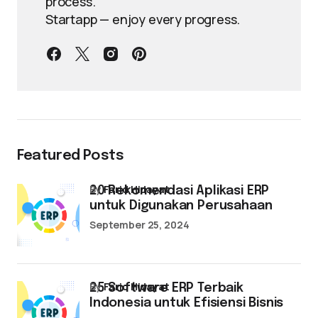
process.
Startapp — enjoy every progress.
Featured Posts
by
Farid Hidayat
20 Rekomendasi Aplikasi ERP
untuk Digunakan Perusahaan
September 25, 2024
by
Farid Hidayat
25 Software ERP Terbaik
Indonesia untuk Efisiensi Bisnis