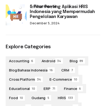
by
Farid Hidayat
5 Fitur Penting Aplikasi HRIS
Indonesia yang Mempermudah
Pengelolaan Karyawan
December 5, 2024
Explore Categories
Accounting
Android
Blog
6
34
89
Blog Bahasa Indonesia
CRM
16
7
Cross Platform
E-Commerce
34
10
Educational
ERP
Finance
10
71
6
Food
Gudang
HRIS
10
5
133