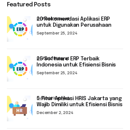
Featured Posts
by
Farid Hidayat
20 Rekomendasi Aplikasi ERP
untuk Digunakan Perusahaan
September 25, 2024
by
Farid Hidayat
25 Software ERP Terbaik
Indonesia untuk Efisiensi Bisnis
September 25, 2024
by
Farid Hidayat
5 Fitur Aplikasi HRIS Jakarta yang
Wajib Dimiliki untuk Efisiensi Bisnis
December 2, 2024