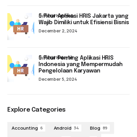
by
Farid Hidayat
5 Fitur Aplikasi HRIS Jakarta yang
Wajib Dimiliki untuk Efisiensi Bisnis
December 2, 2024
by
Farid Hidayat
5 Fitur Penting Aplikasi HRIS
Indonesia yang Mempermudah
Pengelolaan Karyawan
December 5, 2024
Explore Categories
Accounting
Android
Blog
6
34
89