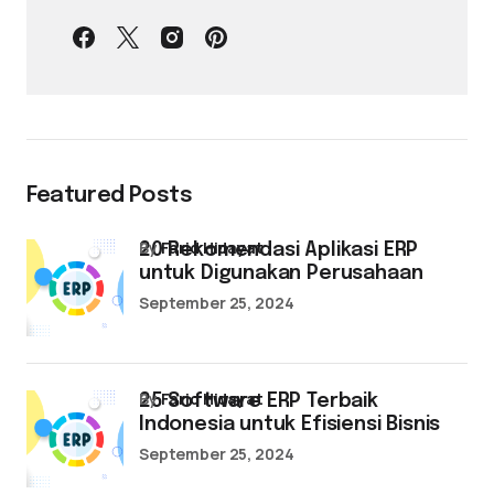
Featured Posts
by
Farid Hidayat
20 Rekomendasi Aplikasi ERP
untuk Digunakan Perusahaan
September 25, 2024
by
Farid Hidayat
25 Software ERP Terbaik
Indonesia untuk Efisiensi Bisnis
September 25, 2024