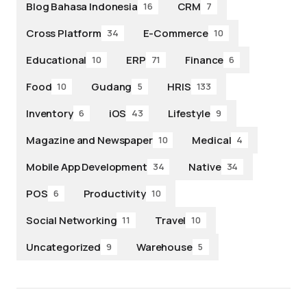
Blog Bahasa Indonesia
CRM
16
7
Cross Platform
E-Commerce
34
10
Educational
ERP
Finance
10
71
6
Food
Gudang
HRIS
10
5
133
Inventory
iOS
Lifestyle
6
43
9
Magazine and Newspaper
Medical
10
4
Mobile App Development
Native
34
34
POS
Productivity
6
10
Social Networking
Travel
11
10
Uncategorized
Warehouse
9
5