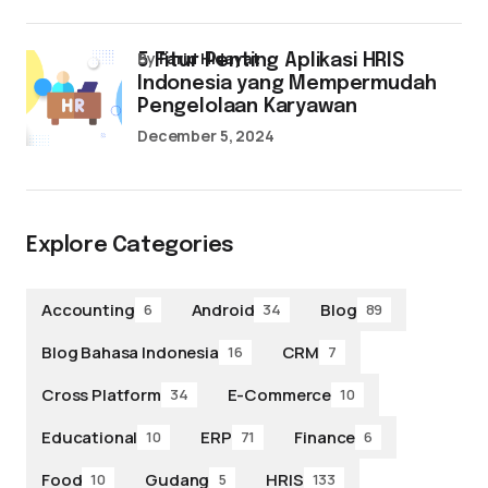
by
Farid Hidayat
5 Fitur Penting Aplikasi HRIS
Indonesia yang Mempermudah
Pengelolaan Karyawan
December 5, 2024
Explore Categories
Accounting
Android
Blog
6
34
89
Blog Bahasa Indonesia
CRM
16
7
Cross Platform
E-Commerce
34
10
Educational
ERP
Finance
10
71
6
Food
Gudang
HRIS
10
5
133