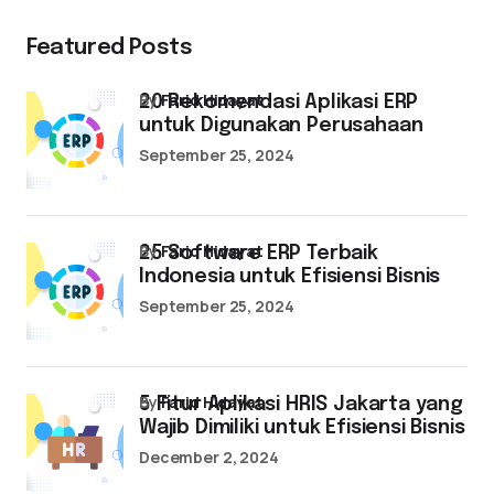
Featured Posts
by
Farid Hidayat
20 Rekomendasi Aplikasi ERP
untuk Digunakan Perusahaan
September 25, 2024
by
Farid Hidayat
25 Software ERP Terbaik
Indonesia untuk Efisiensi Bisnis
September 25, 2024
by
Farid Hidayat
5 Fitur Aplikasi HRIS Jakarta yang
Wajib Dimiliki untuk Efisiensi Bisnis
December 2, 2024