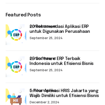
Featured Posts
by
Farid Hidayat
20 Rekomendasi Aplikasi ERP
untuk Digunakan Perusahaan
September 25, 2024
by
Farid Hidayat
25 Software ERP Terbaik
Indonesia untuk Efisiensi Bisnis
September 25, 2024
by
Farid Hidayat
5 Fitur Aplikasi HRIS Jakarta yang
Wajib Dimiliki untuk Efisiensi Bisnis
December 2, 2024