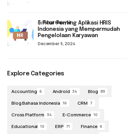
by
Farid Hidayat
5 Fitur Penting Aplikasi HRIS
Indonesia yang Mempermudah
Pengelolaan Karyawan
December 5, 2024
Explore Categories
Accounting
Android
Blog
6
34
89
Blog Bahasa Indonesia
CRM
16
7
Cross Platform
E-Commerce
34
10
Educational
ERP
Finance
10
71
6