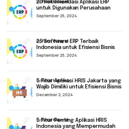
by
Farid Hidayat
20 Rekomendasi Aplikasi ERP
untuk Digunakan Perusahaan
September 25, 2024
by
Farid Hidayat
25 Software ERP Terbaik
Indonesia untuk Efisiensi Bisnis
September 25, 2024
by
Farid Hidayat
5 Fitur Aplikasi HRIS Jakarta yang
Wajib Dimiliki untuk Efisiensi Bisnis
December 2, 2024
by
Farid Hidayat
5 Fitur Penting Aplikasi HRIS
Indonesia yang Mempermudah