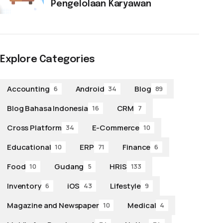
Pengelolaan Karyawan
Explore Categories
Accounting
Android
Blog
6
34
89
Blog Bahasa Indonesia
CRM
16
7
Cross Platform
E-Commerce
34
10
Educational
ERP
Finance
10
71
6
Food
Gudang
HRIS
10
5
133
Inventory
iOS
Lifestyle
6
43
9
Magazine and Newspaper
Medical
10
4