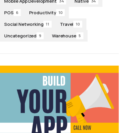
Mobile App Development
Native
34
34
POS
Productivity
6
10
Social Networking
Travel
11
10
Uncategorized
Warehouse
9
5