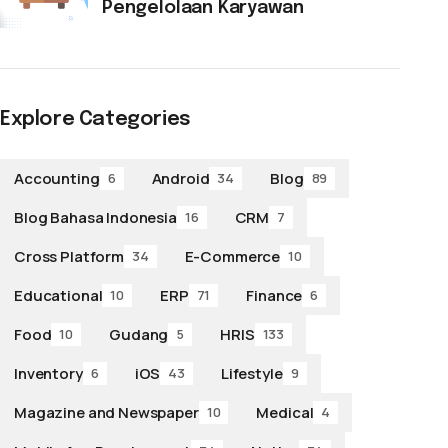
Pengelolaan Karyawan
Explore Categories
Accounting
Android
Blog
6
34
89
Blog Bahasa Indonesia
CRM
16
7
Cross Platform
E-Commerce
34
10
Educational
ERP
Finance
10
71
6
Food
Gudang
HRIS
10
5
133
Inventory
iOS
Lifestyle
6
43
9
Magazine and Newspaper
Medical
10
4