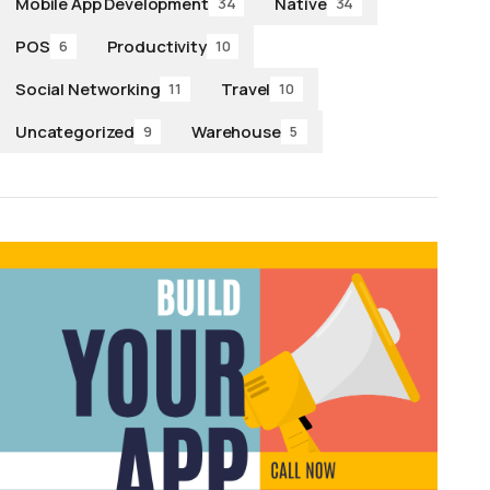
Mobile App Development
Native
34
34
POS
Productivity
6
10
Social Networking
Travel
11
10
Uncategorized
Warehouse
9
5