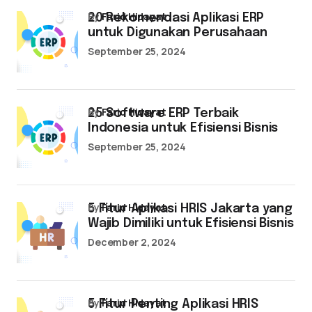
by
Farid Hidayat
20 Rekomendasi Aplikasi ERP
untuk Digunakan Perusahaan
September 25, 2024
by
Farid Hidayat
25 Software ERP Terbaik
Indonesia untuk Efisiensi Bisnis
September 25, 2024
by
Farid Hidayat
5 Fitur Aplikasi HRIS Jakarta yang
Wajib Dimiliki untuk Efisiensi Bisnis
December 2, 2024
by
Farid Hidayat
5 Fitur Penting Aplikasi HRIS