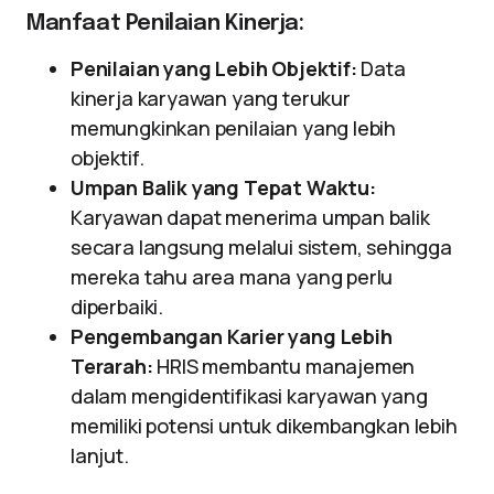
Manfaat Penilaian Kinerja:
Penilaian yang Lebih Objektif:
Data
kinerja karyawan yang terukur
memungkinkan penilaian yang lebih
objektif.
Umpan Balik yang Tepat Waktu:
Karyawan dapat menerima umpan balik
secara langsung melalui sistem, sehingga
mereka tahu area mana yang perlu
diperbaiki.
Pengembangan Karier yang Lebih
Terarah:
HRIS membantu manajemen
dalam mengidentifikasi karyawan yang
memiliki potensi untuk dikembangkan lebih
lanjut.