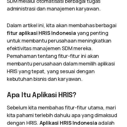
SDM melalui otomatisasi berbagai tugas
administrasi dan manajemen karyawan.
Dalam artikel ini, kita akan membahas berbagai
fitur aplikasi HRIS Indonesia
yang penting
untuk membantu perusahaan meningkatkan
efektivitas manajemen SDM mereka.
Pemahaman tentang fitur-fitur ini akan
membantu perusahaan dalam memilih aplikasi
HRIS yang tepat, yang sesuai dengan
kebutuhan bisnis dan karyawan.
Apa Itu Aplikasi HRIS?
Sebelum kita membahas fitur-fitur utama, mari
kita pahami terlebih dahulu apa yang dimaksud
dengan HRIS.
Aplikasi HRIS Indonesia
adalah