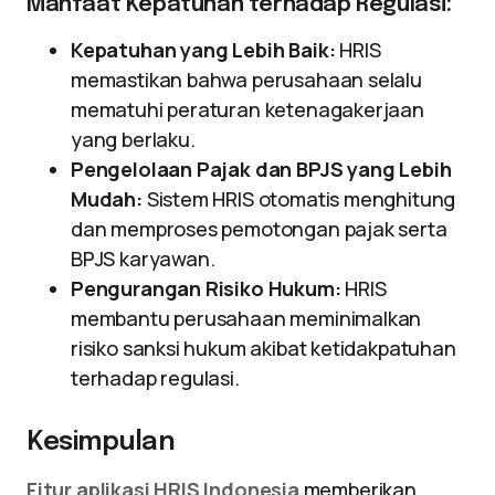
Manfaat Kepatuhan terhadap Regulasi:
Kepatuhan yang Lebih Baik:
HRIS
memastikan bahwa perusahaan selalu
mematuhi peraturan ketenagakerjaan
yang berlaku.
Pengelolaan Pajak dan BPJS yang Lebih
Mudah:
Sistem HRIS otomatis menghitung
dan memproses pemotongan pajak serta
BPJS karyawan.
Pengurangan Risiko Hukum:
HRIS
membantu perusahaan meminimalkan
risiko sanksi hukum akibat ketidakpatuhan
terhadap regulasi.
Kesimpulan
Fitur aplikasi HRIS Indonesia
memberikan