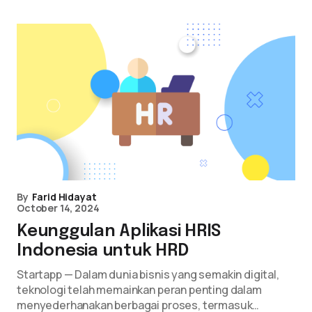
By
Farid Hidayat
October 14, 2024
Keunggulan Aplikasi HRIS
Indonesia untuk HRD
Startapp — Dalam dunia bisnis yang semakin digital,
teknologi telah memainkan peran penting dalam
menyederhanakan berbagai proses, termasuk…