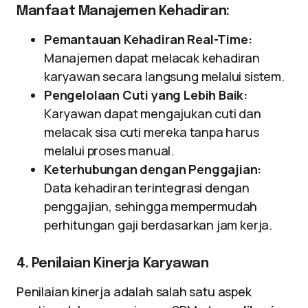
Manfaat Manajemen Kehadiran:
Pemantauan Kehadiran Real-Time:
Manajemen dapat melacak kehadiran
karyawan secara langsung melalui sistem.
Pengelolaan Cuti yang Lebih Baik:
Karyawan dapat mengajukan cuti dan
melacak sisa cuti mereka tanpa harus
melalui proses manual.
Keterhubungan dengan Penggajian:
Data kehadiran terintegrasi dengan
penggajian, sehingga mempermudah
perhitungan gaji berdasarkan jam kerja.
4. Penilaian Kinerja Karyawan
Penilaian kinerja adalah salah satu aspek