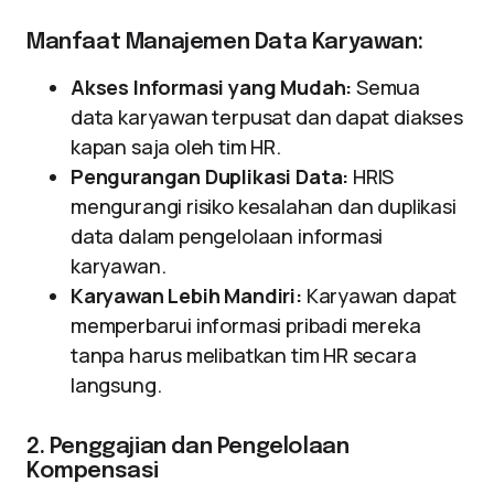
Manfaat Manajemen Data Karyawan:
Akses Informasi yang Mudah:
Semua
data karyawan terpusat dan dapat diakses
kapan saja oleh tim HR.
Pengurangan Duplikasi Data:
HRIS
mengurangi risiko kesalahan dan duplikasi
data dalam pengelolaan informasi
karyawan.
Karyawan Lebih Mandiri:
Karyawan dapat
memperbarui informasi pribadi mereka
tanpa harus melibatkan tim HR secara
langsung.
2. Penggajian dan Pengelolaan
Kompensasi