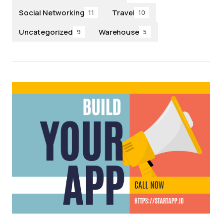
Social Networking
Travel
11
10
Uncategorized
Warehouse
9
5