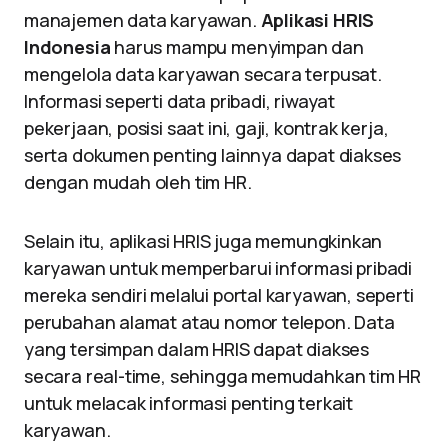
manajemen data karyawan.
Aplikasi HRIS
Indonesia
harus mampu menyimpan dan
mengelola data karyawan secara terpusat.
Informasi seperti data pribadi, riwayat
pekerjaan, posisi saat ini, gaji, kontrak kerja,
serta dokumen penting lainnya dapat diakses
dengan mudah oleh tim HR.
Selain itu, aplikasi HRIS juga memungkinkan
karyawan untuk memperbarui informasi pribadi
mereka sendiri melalui portal karyawan, seperti
perubahan alamat atau nomor telepon. Data
yang tersimpan dalam HRIS dapat diakses
secara real-time, sehingga memudahkan tim HR
untuk melacak informasi penting terkait
karyawan.