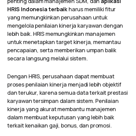
penting dalam manajemen SDM, dan
aplikasi
HRIS Indonesia terbaik
harus memiliki fitur
yang memungkinkan perusahaan untuk
mengelola penilaian kinerja karyawan dengan
lebih baik. HRIS memungkinkan manajemen
untuk menetapkan target kinerja, memantau
pencapaian, serta memberikan umpan balik
secara langsung melalui sistem.
Dengan HRIS, perusahaan dapat membuat
proses penilaian kinerja menjadi lebih objektif
dan terukur, karena semua data terkait prestasi
karyawan tersimpan dalam sistem. Penilaian
kinerja yang akurat membantu manajemen
dalam membuat keputusan yang lebih baik
terkait kenaikan gaji, bonus, dan promosi.