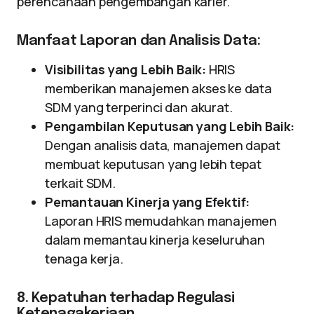
perencanaan pengembangan karier.
Manfaat Laporan dan Analisis Data:
Visibilitas yang Lebih Baik:
HRIS
memberikan manajemen akses ke data
SDM yang terperinci dan akurat.
Pengambilan Keputusan yang Lebih Baik:
Dengan analisis data, manajemen dapat
membuat keputusan yang lebih tepat
terkait SDM.
Pemantauan Kinerja yang Efektif:
Laporan HRIS memudahkan manajemen
dalam memantau kinerja keseluruhan
tenaga kerja.
8. Kepatuhan terhadap Regulasi
Ketenagakerjaan