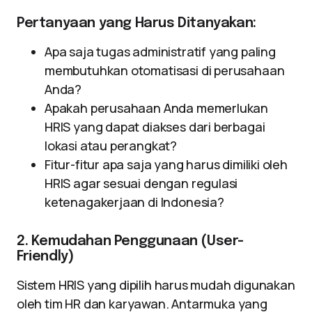
Pertanyaan yang Harus Ditanyakan:
Apa saja tugas administratif yang paling
membutuhkan otomatisasi di perusahaan
Anda?
Apakah perusahaan Anda memerlukan
HRIS yang dapat diakses dari berbagai
lokasi atau perangkat?
Fitur-fitur apa saja yang harus dimiliki oleh
HRIS agar sesuai dengan regulasi
ketenagakerjaan di Indonesia?
2. Kemudahan Penggunaan (User-
Friendly)
Sistem HRIS yang dipilih harus mudah digunakan
oleh tim HR dan karyawan. Antarmuka yang