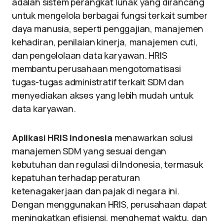
adalah sistem perangkat lunak yang dirancang
untuk mengelola berbagai fungsi terkait sumber
daya manusia, seperti penggajian, manajemen
kehadiran, penilaian kinerja, manajemen cuti,
dan pengelolaan data karyawan. HRIS
membantu perusahaan mengotomatisasi
tugas-tugas administratif terkait SDM dan
menyediakan akses yang lebih mudah untuk
data karyawan.
Aplikasi HRIS Indonesia
menawarkan solusi
manajemen SDM yang sesuai dengan
kebutuhan dan regulasi di Indonesia, termasuk
kepatuhan terhadap peraturan
ketenagakerjaan dan pajak di negara ini.
Dengan menggunakan HRIS, perusahaan dapat
meningkatkan efisiensi, menghemat waktu, dan