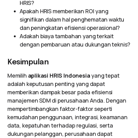
HRIS?
Apakah HRIS memberikan ROI yang
signifikan dalam hal penghematan waktu
dan peningkatan efisiensi operasional?
Adakah biaya tambahan yang terkait
dengan pembaruan atau dukungan teknis?
Kesimpulan
Memilih
aplikasi HRIS Indonesia
yang tepat
adalah keputusan penting yang dapat
memberikan dampak besar pada efisiensi
manajemen SDM di perusahaan Anda. Dengan
mempertimbangkan faktor-faktor seperti
kemudahan penggunaan, integrasi, keamanan
data, kepatuhan terhadap regulasi, serta
dukungan pelanggan, perusahaan dapat