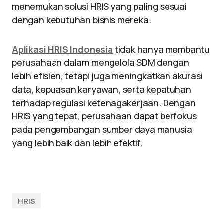
menemukan solusi HRIS yang paling sesuai
dengan kebutuhan bisnis mereka.
Aplikasi HRIS Indonesia
tidak hanya membantu
perusahaan dalam mengelola SDM dengan
lebih efisien, tetapi juga meningkatkan akurasi
data, kepuasan karyawan, serta kepatuhan
terhadap regulasi ketenagakerjaan. Dengan
HRIS yang tepat, perusahaan dapat berfokus
pada pengembangan sumber daya manusia
yang lebih baik dan lebih efektif.
HRIS