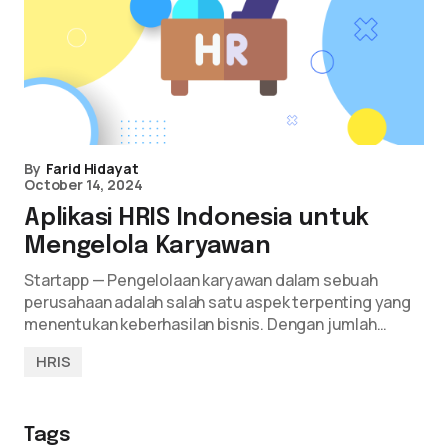
By
Farid Hidayat
October 14, 2024
Aplikasi HRIS Indonesia untuk
Mengelola Karyawan
Startapp — Pengelolaan karyawan dalam sebuah
perusahaan adalah salah satu aspek terpenting yang
menentukan keberhasilan bisnis. Dengan jumlah…
HRIS
Tags