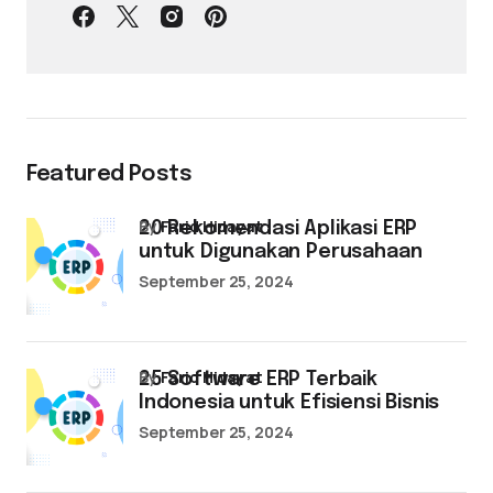
Featured Posts
by
Farid Hidayat
20 Rekomendasi Aplikasi ERP
untuk Digunakan Perusahaan
September 25, 2024
by
Farid Hidayat
25 Software ERP Terbaik
Indonesia untuk Efisiensi Bisnis
September 25, 2024