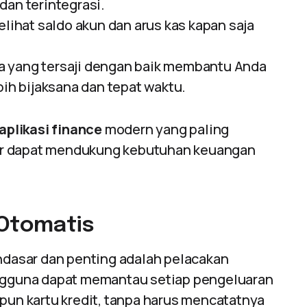
dan terintegrasi.
elihat saldo akun dan arus kas kapan saja
ta yang tersaji dengan baik membantu Anda
h bijaksana dan tepat waktu.
 aplikasi finance
modern yang paling
ur dapat mendukung kebutuhan keuangan
 Otomatis
dasar dan penting adalah pelacakan
engguna dapat memantau setiap pengeluaran
upun kartu kredit, tanpa harus mencatatnya