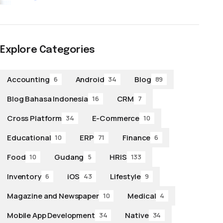
Explore Categories
Accounting
Android
Blog
6
34
89
Blog Bahasa Indonesia
CRM
16
7
Cross Platform
E-Commerce
34
10
Educational
ERP
Finance
10
71
6
Food
Gudang
HRIS
10
5
133
Inventory
iOS
Lifestyle
6
43
9
Magazine and Newspaper
Medical
10
4
Mobile App Development
Native
34
34