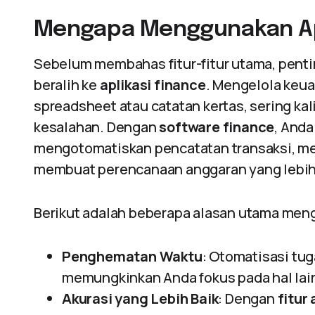
Mengapa Menggunakan Apl
Sebelum membahas fitur-fitur utama, pen
beralih ke
aplikasi finance
. Mengelola keu
spreadsheet atau catatan kertas, sering ka
kesalahan. Dengan
software finance
, And
mengotomatiskan pencatatan transaksi, mem
membuat perencanaan anggaran yang lebih 
Berikut adalah beberapa alasan utama me
Penghematan Waktu
: Otomatisasi tu
memungkinkan Anda fokus pada hal lai
Akurasi yang Lebih Baik
: Dengan
fitur