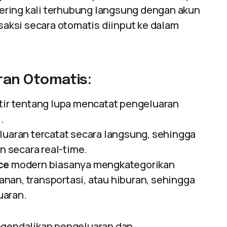
ring kali terhubung langsung dengan akun
nsaksi secara otomatis diinput ke dalam
ran Otomatis:
atir tentang lupa mencatat pengeluaran
.
uaran tercatat secara langsung, sehingga
 secara real-time.
ce
modern biasanya mengkategorikan
nan, transportasi, atau hiburan, sehingga
uaran.
engendalikan pengeluaran dan