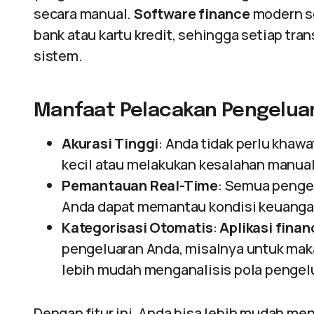
secara manual.
Software finance
modern se
bank atau kartu kredit, sehingga setiap tra
sistem.
Manfaat Pelacakan Pengelua
Akurasi Tinggi
: Anda tidak perlu khaw
kecil atau melakukan kesalahan manual
Pemantauan Real-Time
: Semua pengel
Anda dapat memantau kondisi keuangan
Kategorisasi Otomatis
:
Aplikasi finan
pengeluaran Anda, misalnya untuk maka
lebih mudah menganalisis pola pengel
Dengan fitur ini, Anda bisa lebih mudah m