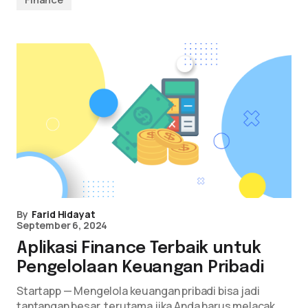
By
Farid Hidayat
September 6, 2024
Aplikasi Finance Terbaik untuk
Pengelolaan Keuangan Pribadi
Startapp — Mengelola keuangan pribadi bisa jadi
tantangan besar, terutama jika Anda harus melacak