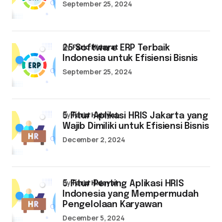
September 25, 2024
by
Farid Hidayat
25 Software ERP Terbaik
Indonesia untuk Efisiensi Bisnis
September 25, 2024
by
Farid Hidayat
5 Fitur Aplikasi HRIS Jakarta yang
Wajib Dimiliki untuk Efisiensi Bisnis
December 2, 2024
by
Farid Hidayat
5 Fitur Penting Aplikasi HRIS
Indonesia yang Mempermudah
Pengelolaan Karyawan
December 5, 2024