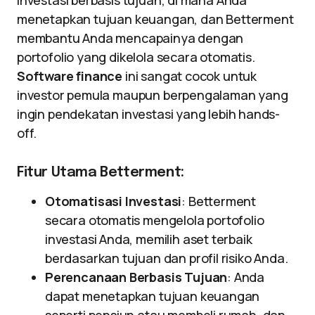
investasi berbasis tujuan, di mana Anda
menetapkan tujuan keuangan, dan Betterment
membantu Anda mencapainya dengan
portofolio yang dikelola secara otomatis.
Software finance
ini sangat cocok untuk
investor pemula maupun berpengalaman yang
ingin pendekatan investasi yang lebih hands-
off.
Fitur Utama Betterment:
Otomatisasi Investasi
: Betterment
secara otomatis mengelola portofolio
investasi Anda, memilih aset terbaik
berdasarkan tujuan dan profil risiko Anda.
Perencanaan Berbasis Tujuan
: Anda
dapat menetapkan tujuan keuangan