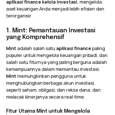
aplikasi finance kelola investasi
, mengelola
aset keuangan Anda menjadi lebih efisien dan
terorganisir.
1. Mint: Pemantauan Investasi
yang Komprehensif
Mint
adalah salah satu
aplikasi finance
paling
populer untuk mengelola keuangan pribadi, dan
salah satu fiturnya yang paling berguna adalah
kemampuannya dalam memantau investasi.
Mint
memungkinkan pengguna untuk
menghubungkan berbagai akun investasi,
seperti saham, obligasi, dan reksa dana, dan
melacak kinerjanya secara real-time.
Fitur Utama Mint untuk Mengelola