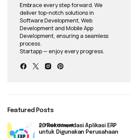
Embrace every step forward. We
deliver top-notch solutions in
Software Development, Web
Development and Mobile App
Development, ensuring a seamless
process.
Startapp — enjoy every progress.
Featured Posts
by
Farid Hidayat
20 Rekomendasi Aplikasi ERP
untuk Digunakan Perusahaan