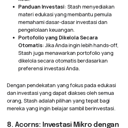
Panduan Investasi
: Stash menyediakan
materi edukasi yang membantu pemula
memahami dasar-dasar investasi dan
pengelolaan keuangan.
Portofolio yang Dikelola Secara
Otomatis
: Jika Anda ingin lebih hands-off,
Stash juga menawarkan portofolio yang
dikelola secara otomatis berdasarkan
preferensi investasi Anda.
Dengan pendekatan yang fokus pada edukasi
dan investasi yang dapat diakses oleh semua
orang, Stash adalah pilihan yang tepat bagi
mereka yang ingin belajar sambil berinvestasi.
8. Acorns: Investasi Mikro dengan