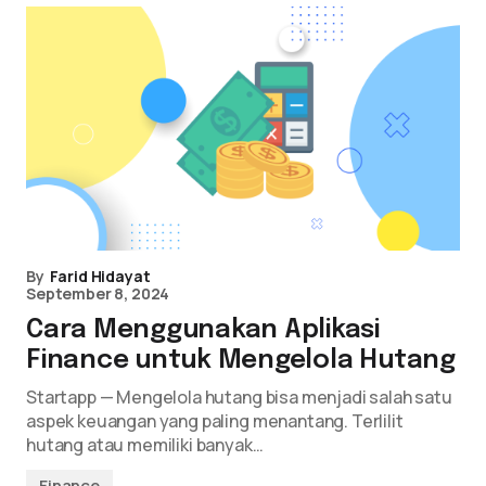
By
Farid Hidayat
September 8, 2024
Cara Menggunakan Aplikasi
Finance untuk Mengelola Hutang
Startapp — Mengelola hutang bisa menjadi salah satu
aspek keuangan yang paling menantang. Terlilit
hutang atau memiliki banyak…
Finance