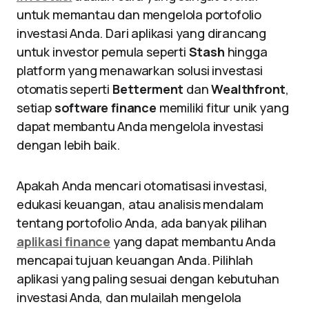
untuk memantau dan mengelola portofolio
investasi Anda. Dari aplikasi yang dirancang
untuk investor pemula seperti
Stash
hingga
platform yang menawarkan solusi investasi
otomatis seperti
Betterment
dan
Wealthfront
,
setiap
software finance
memiliki fitur unik yang
dapat membantu Anda mengelola investasi
dengan lebih baik.
Apakah Anda mencari otomatisasi investasi,
edukasi keuangan, atau analisis mendalam
tentang portofolio Anda, ada banyak pilihan
aplikasi finance
yang dapat membantu Anda
mencapai tujuan keuangan Anda. Pilihlah
aplikasi yang paling sesuai dengan kebutuhan
investasi Anda, dan mulailah mengelola