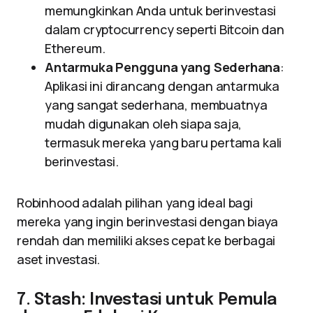
memungkinkan Anda untuk berinvestasi
dalam cryptocurrency seperti Bitcoin dan
Ethereum.
Antarmuka Pengguna yang Sederhana
:
Aplikasi ini dirancang dengan antarmuka
yang sangat sederhana, membuatnya
mudah digunakan oleh siapa saja,
termasuk mereka yang baru pertama kali
berinvestasi.
Robinhood adalah pilihan yang ideal bagi
mereka yang ingin berinvestasi dengan biaya
rendah dan memiliki akses cepat ke berbagai
aset investasi.
7. Stash: Investasi untuk Pemula