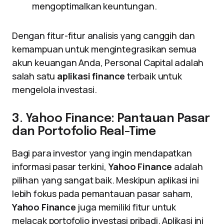
mengoptimalkan keuntungan.
Dengan fitur-fitur analisis yang canggih dan
kemampuan untuk mengintegrasikan semua
akun keuangan Anda, Personal Capital adalah
salah satu
aplikasi finance
terbaik untuk
mengelola investasi.
3. Yahoo Finance: Pantauan Pasar
dan Portofolio Real-Time
Bagi para investor yang ingin mendapatkan
informasi pasar terkini,
Yahoo Finance
adalah
pilihan yang sangat baik. Meskipun aplikasi ini
lebih fokus pada pemantauan pasar saham,
Yahoo Finance
juga memiliki fitur untuk
melacak portofolio investasi pribadi. Aplikasi ini