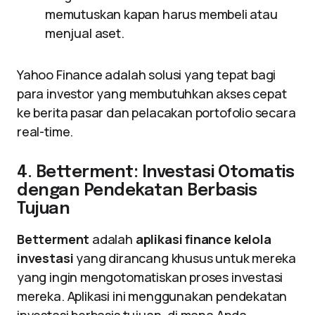
memutuskan kapan harus membeli atau
menjual aset.
Yahoo Finance adalah solusi yang tepat bagi
para investor yang membutuhkan akses cepat
ke berita pasar dan pelacakan portofolio secara
real-time.
4. Betterment: Investasi Otomatis
dengan Pendekatan Berbasis
Tujuan
Betterment
adalah
aplikasi finance kelola
investasi
yang dirancang khusus untuk mereka
yang ingin mengotomatiskan proses investasi
mereka. Aplikasi ini menggunakan pendekatan