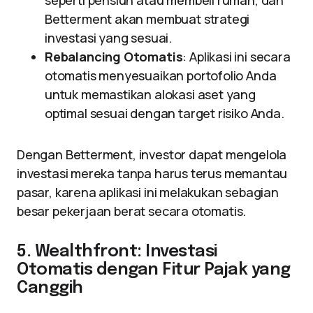
seperti pensiun atau membeli rumah, dan
Betterment akan membuat strategi
investasi yang sesuai.
Rebalancing Otomatis
: Aplikasi ini secara
otomatis menyesuaikan portofolio Anda
untuk memastikan alokasi aset yang
optimal sesuai dengan target risiko Anda.
Dengan Betterment, investor dapat mengelola
investasi mereka tanpa harus terus memantau
pasar, karena aplikasi ini melakukan sebagian
besar pekerjaan berat secara otomatis.
5. Wealthfront: Investasi
Otomatis dengan Fitur Pajak yang
Canggih